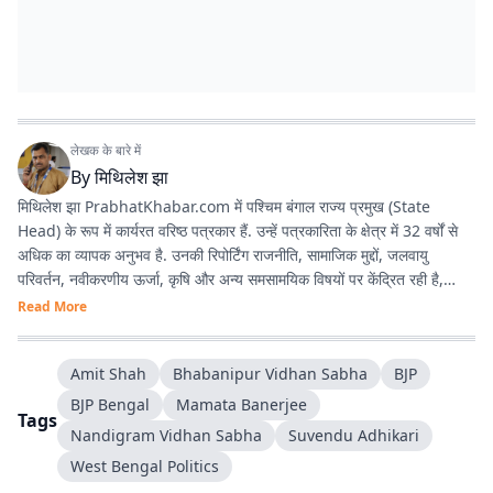
लेखक के बारे में
By
मिथिलेश झा
मिथिलेश झा PrabhatKhabar.com में पश्चिम बंगाल राज्य प्रमुख (State
Head) के रूप में कार्यरत वरिष्ठ पत्रकार हैं. उन्हें पत्रकारिता के क्षेत्र में 32 वर्षों से
अधिक का व्यापक अनुभव है. उनकी रिपोर्टिंग राजनीति, सामाजिक मुद्दों, जलवायु
परिवर्तन, नवीकरणीय ऊर्जा, कृषि और अन्य समसामयिक विषयों पर केंद्रित रही है,
जिससे वे क्षेत्रीय पत्रकारिता में एक विश्वसनीय और प्रामाणिक पत्रकार के रूप में
Read More
स्थापित हुए हैं. अनुभव : पश्चिम बंगाल, झारखंड और बिहार में 3 दशक से अधिक काम
करने का अनुभव है. वर्तमान भूमिका : प्रभात खबर डिजिटल
Amit Shah
Bhabanipur Vidhan Sabha
BJP
(prabhatkhabar.com) में पश्चिम बंगाल के स्टेट हेड की भूमिका में हैं. वे डिजिटल
न्यूज कवर करते हैं. तथ्यात्मक और जनहित से जुड़ी पत्रकारिता को प्राथमिकता देते हैं.
BJP Bengal
Mamata Banerjee
Tags
वर्तमान में बंगाल विधानसभा चुनाव 2026 पर पूरी तरह से फोकस्ड हैं. भौगोलिक
Nandigram Vidhan Sabha
Suvendu Adhikari
विशेषज्ञता : उनकी रिपोर्टिंग का मुख्य फोकस पश्चिम बंगाल रहा है, साथ ही उन्होंने
West Bengal Politics
झारखंड और छत्तीसगढ़ की भी लंबे समय तक ग्राउंड-लेवल रिपोर्टिंग की है, जो उनकी