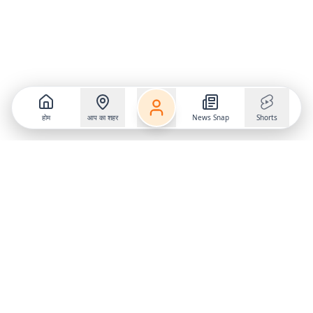
होम
आप का शहर
News Snap
Shorts
Follow us on
X
Download Mobile App