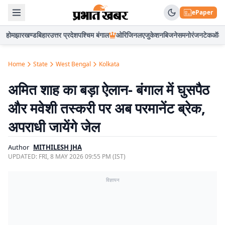
ePaper
होम
झारखण्ड
बिहार
उत्तर प्रदेश
पश्चिम बंगाल
ओरिजिनल
एजुकेशन
बिजनेस
मनोरंजन
टेक
ऑटो
Home
State
West Bengal
Kolkata
अमित शाह का बड़ा ऐलान- बंगाल में घुसपैठ
और मवेशी तस्करी पर अब परमानेंट ब्रेक,
अपराधी जायेंगे जेल
Author
MITHILESH JHA
UPDATED:
FRI, 8 MAY 2026 09:55 PM (IST)
विज्ञापन