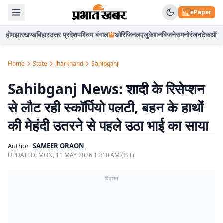
ePaper
होम
झारखण्ड
बिहार
उत्तर प्रदेश
पश्चिम बंगाल
ओरिजिनल
एजुकेशन
बिजनेस
मनोरंजन
टेक
ऑटो
Home
State
Jharkhand
Sahibganj
Sahibganj News: शादी के रिसेप्शन
से लौट रही स्कॉर्पियो पलटी, बहन के हाथों
की मेहंदी उतरने से पहले उठा भाई का साया
Author
SAMEER ORAON
UPDATED:
MON, 11 MAY 2026 10:10 AM (IST)
विज्ञापन