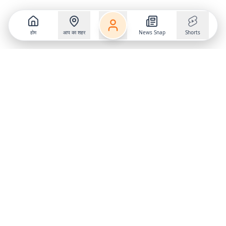
होम
आप का शहर
News Snap
Shorts
Follow us on
X
Download Mobile App
State
›
Jharkhand
›
Hindi News
Gumla News
Bihar News
Dumka News