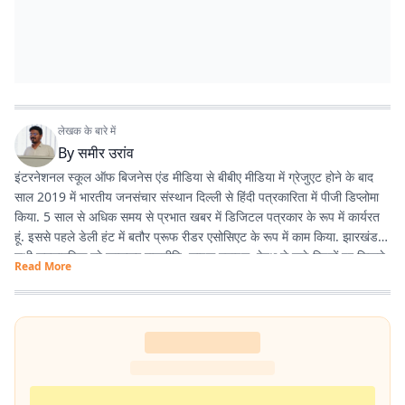
लेखक के बारे में
By
समीर उरांव
इंटरनेशनल स्कूल ऑफ बिजनेस एंड मीडिया से बीबीए मीडिया में ग्रेजुएट होने के बाद
साल 2019 में भारतीय जनसंचार संस्थान दिल्ली से हिंदी पत्रकारिता में पीजी डिप्लोमा
किया. 5 साल से अधिक समय से प्रभात खबर में डिजिटल पत्रकार के रूप में कार्यरत
हूं. इससे पहले डेली हंट में बतौर प्रूफ रीडर एसोसिएट के रूप में काम किया. झारखंड के
सभी समसामयिक मुद्दे खासकर राजनीति, लाइफ स्टाइल, हेल्थ से जुड़े विषयों पर लिखने
Read More
और पढ़ने में गहरी रुचि है. तीन साल से अधिक समय से झारखंड डेस्क पर काम कर रहा
हूं. फिर लंबे समय तक लाइफ स्टाइल के क्षेत्र में भी काम किया हूं. इसके अलावा स्पोर्ट्स
में भी गहरी रुचि है.