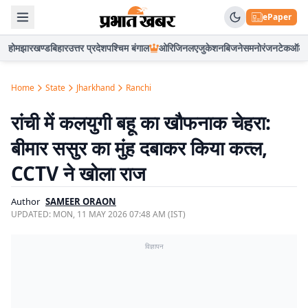
ePaper
होम
झारखण्ड
बिहार
उत्तर प्रदेश
पश्चिम बंगाल
ओरिजिनल
एजुकेशन
बिजनेस
मनोरंजन
टेक
ऑटो
Home
State
Jharkhand
Ranchi
रांची में कलयुगी बहू का खौफनाक चेहरा:
बीमार ससुर का मुंह दबाकर किया कत्ल,
CCTV ने खोला राज
Author
SAMEER ORAON
UPDATED:
MON, 11 MAY 2026 07:48 AM (IST)
विज्ञापन