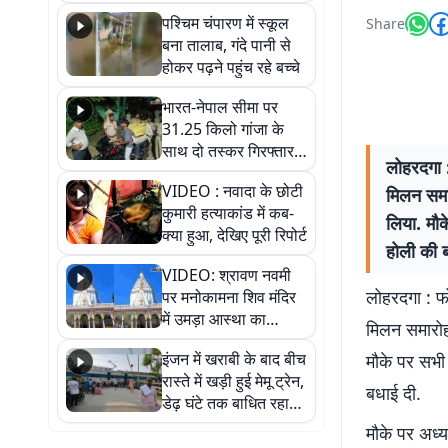
गिरफ्तार
पश्चिम चंपारण में स्कूल
Share
बना तालाब, गंदे पानी से
होकर पढ़ने पहुंच रहे बच्चे
भारत-नेपाल सीमा पर
31.25 किलो गांजा के
साथ दो तस्कर गिरफ्तार,
लोहरदगा :
नेपाली नंबर की बाइक
VIDEO : नवादा के छोटी
मिलन समा
जब्त
कुमारी हत्याकांड में कब-
लिया. मौक
क्या हुआ, देखिए पूरी रिपोर्ट
होली की ब
VIDEO: श्रावण नवमी
लोहरदगा : फो
पर मनोकामना शिव मंदिर
में उमड़ा आस्था का
मिलन समारोह
सैलाब, हर-हर महादेव के
इंजन में खराबी के बाद बीच
मौके पर सभी 
जयघोष से गूंजा परिसर
रास्ते में खड़ी हुई मेमू ट्रेन,
बधाई दी.
डेढ़ घंटे तक बाधित रहा
आवागमन
मौके पर अध्य