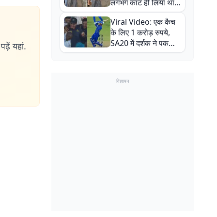
लगभग काट ही लिया था,
न्यूजीलैंड सीरीज से पहले
Viral Video: एक कैच
बाल-बाल बचे
के लिए 1 करोड़ रुपये,
SA20 में दर्शक ने पकड़ा
ढ़ें यहां.
एक हाथ से गजब का कैच
विज्ञापन