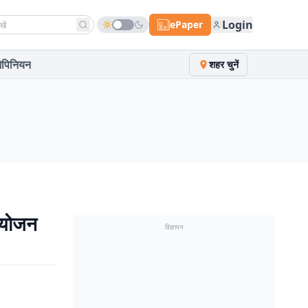
h news
Login
ePaper
पिनियन
शहर चुनें
आयोजन
विज्ञापन