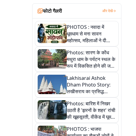
फोटो गैलरी
और देखें
PHOTOS : नवादा में
धूमधाम से मना सावन
महोत्सव, महिलाओं ने दी
सांस्कृतिक प्रस्तुतियां
Photos: सारण के कोंध
मथुरा धाम के पर्यटन स्थल के
रूप में विकसित होने की जगी
आस, 9 तस्वीरों में देखें पूरी
Lakhisarai Ashok
कहानी
Dham Photo Story:
लखीसराय का प्रसिद्ध
अशोक धाम—आस्था,
Photos: बारिश में निखर
श्रृंगार, अनुष्ठान और
उठती है 'झरनों के शहर' रांची
अलौकिक संध्या आरती के
की खूबसूरती, वीकेंड में घूम
विहंगम दृश्य
आएं ये 5 वादियां
PHOTOS : भाजपा
कार्यालय का सैकड़ों लोगों ने