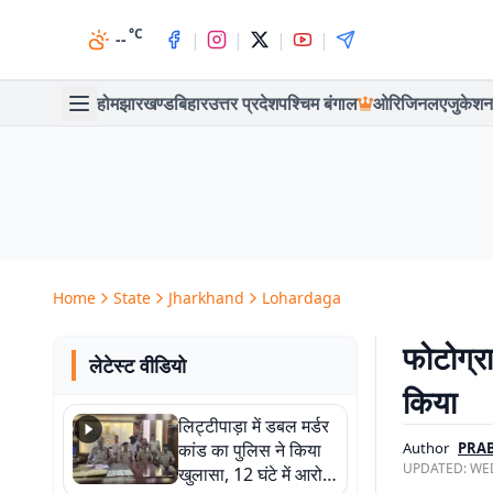
°C
|
|
|
|
--
होम
झारखण्ड
बिहार
उत्तर प्रदेश
पश्चिम बंगाल
ओरिजिनल
एजुकेशन
Home
State
Jharkhand
Lohardaga
फोटोग्
लेटेस्ट वीडियो
किया
लिट्टीपाड़ा में डबल मर्डर
कांड का पुलिस ने किया
Author
PRAB
UPDATED:
WED
खुलासा, 12 घंटे में आरोपी