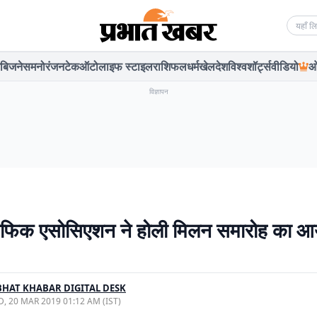
Searc
बिजनेस
मनोरंजन
टेक
ऑटो
लाइफ स्टाइल
राशिफल
धर्म
खेल
देश
विश्व
शॉर्ट्स
वीडियो
ओ
विज्ञापन
राफिक एसोसिएशन ने होली मिलन समारोह का 
HAT KHABAR DIGITAL DESK
, 20 MAR 2019 01:12 AM (IST)