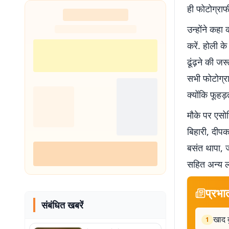
ही फोटोग्रा
उन्होंने कहा
करें. होली के
ढूंढ़ने की 
सभी फोटोग्रा
क्योंकि फूहड़त
मौके पर एसो
बिहारी, दीपक
बसंत थापा, ज
सहित अन्य ल
प्रभा
संबंधित खबरें
खाद द
1