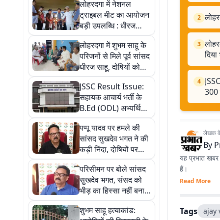
लोहरदगा में नेशनल
ट्राइबल मीट का आयोजन
लोहर
2
बड़ी उपलब्धि : धीरज
प्रसाद साहू
लोहरद
लोहरदगा में शुभम साहू के
3
दिया
परिजनों से मिले पूर्व सांसद
धीरज साहू, दोषियों को
कड़ी सजा दिलाने का दिया
JSSC
4
JSSC Result Issue:
भरोसा
300 य
सहायक आचार्य भर्ती के
B.Ed (ODL) अभ्यर्थियों
का रिजल्ट अटका, 300
पप्पू यादव पर हमले की
युवाओं का भविष्य अधर में
लेखक के 
सांसद सुखदेव भगत ने की
By
P
कड़ी निंदा, दोषियों पर
यह प्रभात खबर क
सख्त कार्रवाई की मांग
परिसीमन पर बोले सांसद
हैं।
सुखदेव भगत, संसद को
Read More
भीड़ का हिस्सा नहीं बनाया
जाए
शुभम साहू हत्याकांड:
Tags
ajay