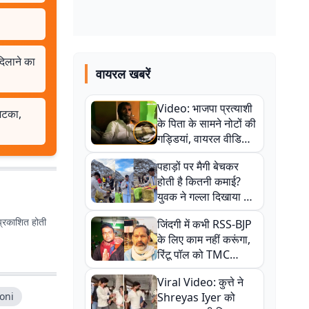
दिलाने का
वायरल खबरें
Video: भाजपा प्रत्याशी
अटका,
के पिता के सामने नोटों की
गड्डियां, वायरल वीडियो
से राजनीति में उबाल,
पहाड़ों पर मैगी बेचकर
अजित महतो बोले- TMC
होती है कितनी कमाई?
की गंदी चाल
युवक ने गल्ला दिखाया तो
नौकरी वालों के खड़े हो गए
प्रकाशित होती
जिंदगी में कभी RSS-BJP
कान
के लिए काम नहीं करूंगा,
रिंटू पॉल को TMC
ऑफिस में ले जाकर पीटा,
Viral Video: कुत्ते ने
Video वायरल
oni
Shreyas Iyer को