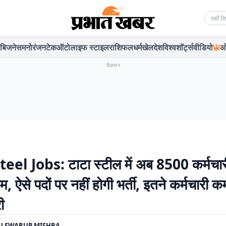
Searc
बिजनेस
मनोरंजन
टेक
ऑटो
लाइफ स्टाइल
राशिफल
धर्म
खेल
देश
विश्व
शॉर्ट्स
वीडियो
ओ
विज्ञापन
eel Jobs: टाटा स्टील में अब 8500 कर्मचार
ाम, ऐसे पदों पर नहीं होगी भर्ती, इतने कर्मचारी 
ी
U SWARUP MISHRA