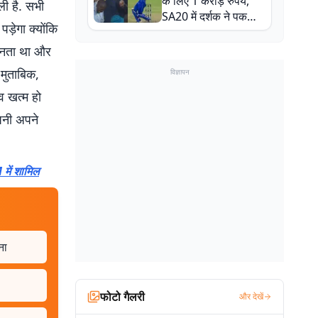
के लिए 1 करोड़ रुपये,
ली है. सभी
SA20 में दर्शक ने पकड़ा
ड़ेगा क्योंकि
एक हाथ से गजब का कैच
 बनता था और
मुताबिक,
विज्ञापन
व खत्म हो
ंपनी अपने
 में शामिल
ना
फोटो गैलरी
और देखें