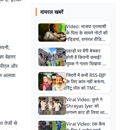
वायरल खबरें
Video: भाजपा प्रत्याशी
के पिता के सामने नोटों की
गड्डियां, वायरल वीडियो
से राजनीति में उबाल,
कंपनी,
पहाड़ों पर मैगी बेचकर
अजित महतो बोले- TMC
 का बेहतर
होती है कितनी कमाई?
की गंदी चाल
युवक ने गल्ला दिखाया तो
डीपीएल और
नौकरी वालों के खड़े हो गए
के अलावा
जिंदगी में कभी RSS-BJP
कान
के लिए काम नहीं करूंगा,
रिंटू पॉल को TMC
ऑफिस में ले जाकर पीटा,
Viral Video: कुत्ते ने
Video वायरल
Shreyas Iyer को
लगभग काट ही लिया था,
न्यूजीलैंड सीरीज से पहले
फा तेजी से
Viral Video: एक कैच
बाल-बाल बचे