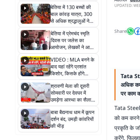
रोते हुई बेहोश; वीडियो में
UPDATED:
WED
बेतिया में 130 बच्चों की
देखिए पूरा मामला
बाल कांवड़ यात्रा, 300
से अधिक श्रद्धालुओं ने
लिया हिस्सा
Share
बेतिया में प्रेमचंद स्मृति
दिवस पर जलेस का
आयोजन, लेखकों ने आम
जनता को जागरूक करने
VIDEO : MLA बनने के
का लिया संकल्प
बाद यहां रहेंगे प्रशांत
किशोर, किसके होंगे
Tata Stee
पड़ोसी? वीडियो में देखिए
अधिक कर्म
श्रावणी मेला की दूसरी
कैसा है पीके का नया
सोमवारी पर देवघर में
पर काम कर
ठिकाना
उमड़ेगा आस्था का सैलाब,
तीन लाख से अधिक
Tata Steel 
बाबा बैद्यनाथ धाम में कूपन
श्रद्धालुओं के पहुंचने का
को कम करने क
दर्शन बंद, उमड़ी कांवरियों
अनुमान
की भीड़
प्रकृति के ज
करेंगे. फिलह