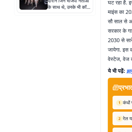
दौरान जिन भाजपा नेताओं
घट रहा है. इ
के साथ थे, उनके भी कॉल
माइंस का 203
डिटेल खंगाल रही पुलिस
सौ साल से अ
सरकार के गा
2030 से सारे
जायेगा. इस क
वेस्टेज, वेज 
ये भी पढ़ें:
झाम
प्रभा
कंधों
1
रेल य
2