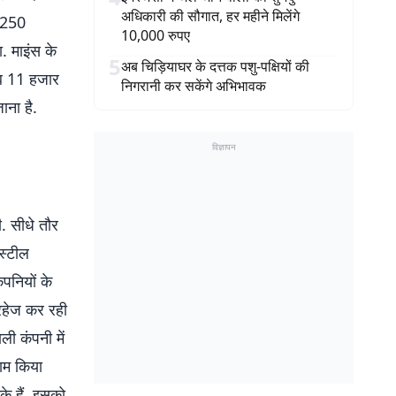
अधिकारी की सौगात, हर महीने मिलेंगे
ं 250
10,000 रुपए
ा. माइंस के
5
अब चिड़ियाघर के दत्तक पशु-पक्षियों की
ीब 11 हजार
निगरानी कर सकेंगे अभिभावक
ाना है.
विज्ञापन
ी. सीधे तौर
स्टील
पनियों के
परहेज कर रही
ी कंपनी में
काम किया
े हैं. इसको