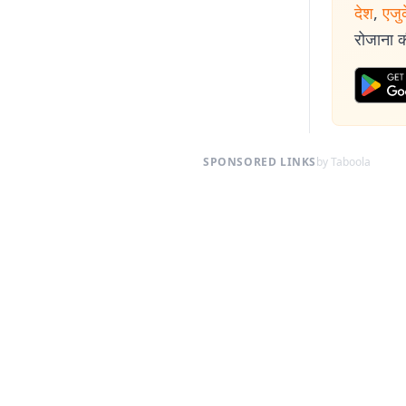
देश
,
एजु
रोजाना की
SPONSORED LINKS
by Taboola