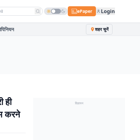
h news
Login
ePaper
पिनियन
शहर चुनें
ी ही
विज्ञापन
कम करने