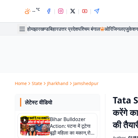
°C
|
|
|
|
--
होम
झारखण्ड
बिहार
उत्तर प्रदेश
पश्चिम बंगाल
ओरिजिनल
एजुकेशन
Home
State
Jharkhand
Jamshedpur
Tata St
लेटेस्ट वीडियो
करेंगे क
Bihar Bulldozer
की तैयार
Action: पटना में टूटेगा
बूढ़ी महिला का मकान,रोते
Author
GUR