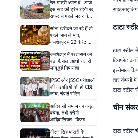
रेल यात्री ध्यान दें...आज
राइटसाइजिंग
इस रूट की ट्रेन रहेगी रद्द,
सफर से पहले जरूर चेक
करें
टाटा स्ट
सोना खरीदने जा रहे हैं तो
पहले जान लें भाव,
जमशेदपुर में 22 कैरेट की
कीमत इतनी
टाटा स्टील न
जमशेदपुर में प्रशासन का
टिनप्लेट कंप
बड़ा फैसला,आधी रात से
लागू हुई निषेधाज्ञा
इस्तेमाल किय
तार कंपनी मे
JPSC और JSSC परीक्षाओं
की गड़बड़ियों की हो CBI
टाटा स्टील से
जांच: चंपाई सोरेन
चीन संकट
आदिवासी समाज का वजूद
बचेगा, तभी बचेगी
आदिवासियत : विजय
कुजूर
टाटा स्टील च
नीरज सिंह फरारी के