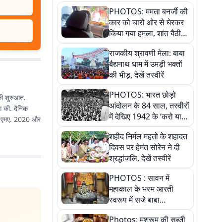
PHOTOS: ममता बनर्जी की
कार को चारों ओर से घेरकर
किया गया हमला, शांत बैठी
रहीं तृणमूल सुप्रीमो
राजकीय श्रावणी मेला: बाबा
बैद्यनाथ धाम में उमड़ी भक्तों
की भीड़, देखें तस्वीरें
PHOTOS: भारत छोड़ो
 की शुरुआत.
आंदोलन के 84 साल, तस्वीरों
ंग की. दैनिक
में देखिए 1942 के ‘करो या
में एमए. 2020 और
मरो’ आंदोलन की कहानी
शहीद निर्मल महतो के शहादत
दिवस पर हेमंत सोरेन ने दी
श्रद्धांजलि, देखें तस्वीरें
PHOTOS : सावन में
महाकाल के भस्म आरती
स्वरूप में सजे बाबा
औघड़दानी, तस्वीरों में करें
Photos: मशरूम की सब्जी
अद्भुत दर्शन