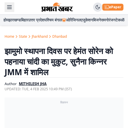
ePaper
होम
झारखण्ड
बिहार
उत्तर प्रदेश
पश्चिम बंगाल
ओरिजिनल
एजुकेशन
बिजनेस
मनोरंजन
टेक
ऑटो
Home
State
Jharkhand
Dhanbad
झामुमो स्थापना दिवस पर हेमंत सोरेन को
पहनाया चांदी का मुकुट, सुनैना किन्नर
JMM में शामिल
Author
MITHILESH JHA
UPDATED:
TUE, 4 FEB 2025 10:49 PM (IST)
विज्ञापन