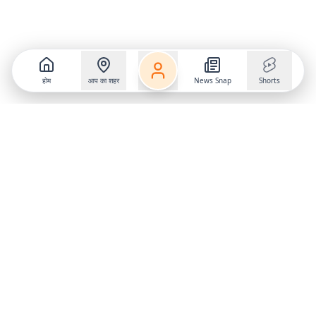
होम
आप का शहर
News Snap
Shorts
Follow us on
X
Download Mobile App
State
›
Jharkhand
›