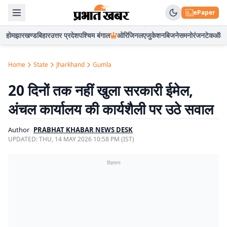
ePaper
होम
झारखण्ड
बिहार
उत्तर प्रदेश
पश्चिम बंगाल
ओरिजिनल
एजुकेशन
बिजनेस
मनोरंजन
टेक
ऑटो
Home
State
Jharkhand
Gumla
20 दिनों तक नहीं खुला सरकारी ईमेल,
अंचल कार्यालय की कार्यशैली पर उठे सवाल
Author
PRABHAT KHABAR NEWS DESK
UPDATED:
THU, 14 MAY 2026 10:58 PM (IST)
विज्ञापन