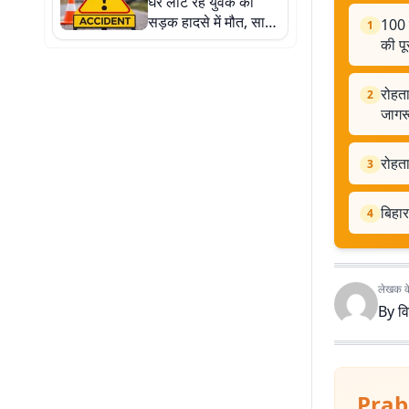
घर लौट रहे युवक की
सड़क हादसे में मौत, साथी
100 ब
1
गंभीर, जेब से मिली हल्दी
की पू
लगी पर्ची ने बढ़ाई चर्चा
रोहता
2
जागर
रोहत
3
बिहार
4
लेखक के 
By
व
Prab