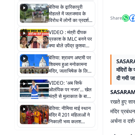
पुल
बेतिया के द्वारिकापुरी
मोहल्ले में जलजमाव के
Share
विरोध में लोगों का प्रदर्शन,
स्थायी समाधान की मांग
VIDEO : मंत्री दीपक
प्रकाश के MLC बनने पर
क्या बोले उपेंद्र कुशवाहा,
सुनिए
बेतिया: श्रावण अष्टमी पर
SASARAM 
शिवमय हुआ मनोकामना
मंदिरों क
मंदिर, जलाभिषेक के लिए
लगी लंबी कतारें
दी गयी जा
VIDEO: 'अब सिर्फ
ओलंपिक पर नजर'... खेल
SASARAM NE
मंत्री से मुलाकात के बाद
रखते हुए सास
जैसमीन लंबोरिया का बड़ा
बेतिया: नीमिया माई स्थान
बयान
मंदिर प्रबंध
मंदिर में 201 महिलाओं ने
अर्चना व दर्
निकाली भव्य कलश
शोभायात्रा, शिवलिंग
प्राण-प्रतिष्ठा महोत्सव