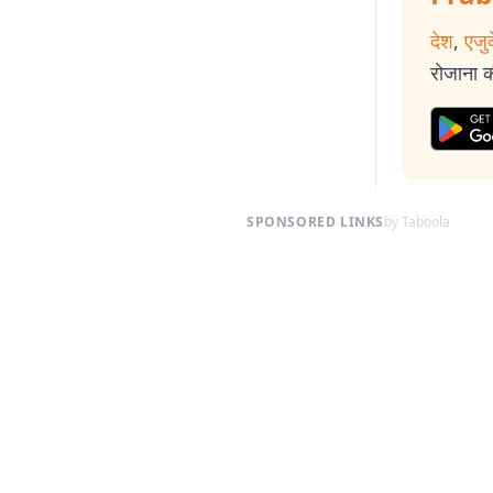
देश
,
एजु
रोजाना की
SPONSORED LINKS
by Taboola