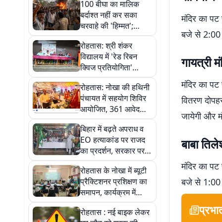
100 बीघा का मालिक
बर्दाश्त नहीं कर सका
मंदिर का पट
चरवाहे की 'हिम्मत';
बजे से 2:00
रोहतास में भड़की बदले की
रोहतास: श्री शंकर
'आग' की पूरी कहानी...
विद्यालय में 'रेड रिबन
गायत्री मं
क्विज प्रतियोगिता'
आयोजित, विद्यार्थियों ने
मंदिर का पट
रोहतास: नोखा की हथिनी
दिखाई जागरूकता
पंचायत में सहयोग शिविर
वितरण दोपहर
आयोजित, 361 आवेदनों
जायेगी और मं
का मौके पर निपटारा
बिहार में बढ़ते अपराध व
EO हत्याकांड पर राजद
बाबा तिले
का प्रदर्शन, सरकार पर
साधा निशाना
मंदिर का पट
रोहतास के नोखा में ब्यूटी
प्रैक्टिशनर प्रशिक्षण का
बजे से 1:00
समापन, कार्यक्रम में
जिलाधिकारी हुए शामिल
प्रभा
रोहतास : नई बाइक लेकर