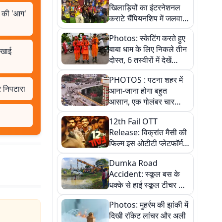
खिलाड़ियों का इंटरनेशनल
े की 'आग'
कराटे चैंपियनशिप में जलवा,
जीते 9 पदक, पांच तस्वीर से
Photos: स्केटिंग करते हुए
देखिए पूरा खेल
बाबा धाम के लिए निकले तीन
दिखाई
दोस्त, 6 तस्वीरों में देखें
आस्था और जुनून की कहानी
PHOTOS : पटना शहर में
 निपटारा
आना-जाना होगा बहुत
आसान, एक गोलंबर चार
फ्लाईओवर को जोड़ेगा
12th Fail OTT
Release: विक्रांत मैसी की
फिल्म इस ओटीटी प्लेटफॉर्म
पर होगी रिलीज
Dumka Road
Accident: स्कूल बस के
धक्के से हाई स्कूल टीचर की
कार तलाब में डूबी, बाल-बाल
Photos: मुहर्रम की झांकी में
बचीं, देखें तस्वीरें
दिखी रॉकेट लांचर और अली