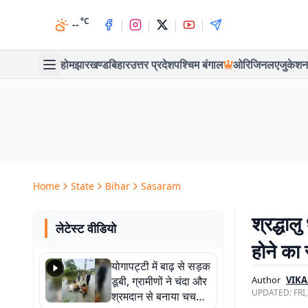
°C
|
|
|
|
--
होम
झारखण्ड
बिहार
उत्तर प्रदेश
पश्चिम बंगाल
ओरिजिनल
एजुकेशन
Home
State
Bihar
Sasaram
श्रद्धाल
लेटेस्ट वीडियो
होने का 
योगापट्टी में बाढ़ से सड़क
डूबी, ग्रामीणों ने चंदा और
Author
VIK
UPDATED:
FRI
श्रमदान से बनाया चचरी