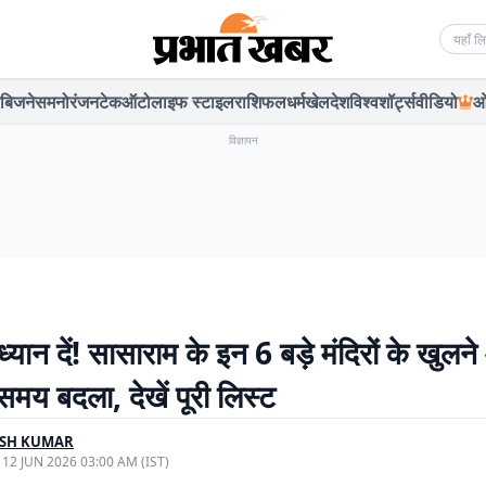
Searc
बिजनेस
मनोरंजन
टेक
ऑटो
लाइफ स्टाइल
राशिफल
धर्म
खेल
देश
विश्व
शॉर्ट्स
वीडियो
ओ
विज्ञापन
ु ध्यान दें! सासाराम के इन 6 बड़े मंदिरों के खुलन
समय बदला, देखें पूरी लिस्ट
ASH KUMAR
, 12 JUN 2026 03:00 AM (IST)