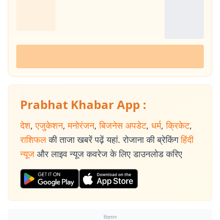
Prabhat Khabar App :
देश
,
एजुकेशन
,
मनोरंजन
,
बिजनेस अपडेट
,
धर्म
,
क्रिकेट
,
राशिफल
की ताजा खबरें पढ़ें यहां. रोजाना की ब्रेकिंग
हिंदी
न्यूज
और लाइव न्यूज कवरेज के लिए डाउनलोड करिए
विज्ञापन