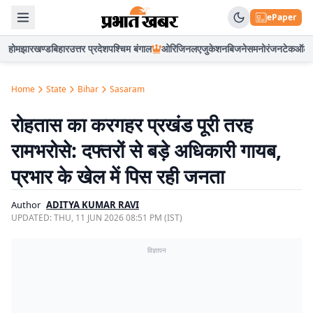
ePaper
होम
झारखण्ड
बिहार
उत्तर प्रदेश
पश्चिम बंगाल
ओरिजिनल
एजुकेशन
बिजनेस
मनोरंजन
टेक
ऑटो
Home
State
Bihar
Sasaram
रोहतास का करगहर प्रखंड पूरी तरह
रामभरोसे: दफ्तरों से बड़े अधिकारी गायब,
प्रभार के खेल में पिस रही जनता
Author
ADITYA KUMAR RAVI
UPDATED:
THU, 11 JUN 2026 08:51 PM (IST)
विज्ञापन