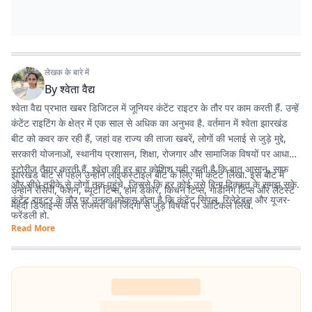
लेखक के बारे में
By
श्वेता वैद्य
श्वेता वैद्य प्रभात खबर डिजिटल में जूनियर कंटेंट राइटर के तौर पर काम करती हैं. उन्हें
कंटेंट राइटिंग के क्षेत्र में एक साल से अधिक का अनुभव है. वर्तमान में श्वेता झारखंड
बीट को कवर कर रही हैं, जहां वह राज्य की ताजा खबरें, लोगों की भलाई से जुड़े मुद्दे,
सरकारी योजनाओं, स्थानीय प्रशासन, शिक्षा, रोजगार और सामाजिक विषयों पर आधारित
स्टोरीज तैयार करती हैं. श्वेता की हर बार कोशिश यही रहती है कि बात आसान, साफ
झारखंड बीट से पहले उन्होंने लाइफस्टाइल बीट के लिए भी कंटेंट लिखा. इस बीट में
और सीधे तरीके से लोगों तक पहुंचे, जिससे कि हर कोई उसे बिना दिक्कत के समझ सके.
उन्होंने रेसिपी, फैशन, ब्यूटी टिप्स, होम डेकोर, किचन टिप्स, गार्डनिंग टिप्स और लेटेस्ट
कंटेंट राइटर के तौर पर उनका फोकस होता है कि कंटेंट सिंपल, रिलेटेबल और यूजर-
मेहंदी डिजाइन्स जैसे रोजमर्रा की जिंदगी से जुड़े विषयों पर आर्टिकल लिखे.
फ्रेंडली हो.
Read More