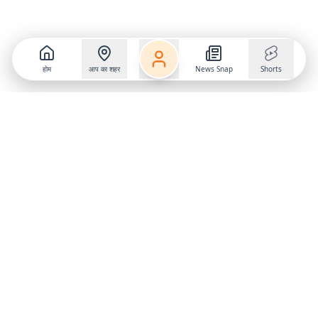
होम
आप का शहर
News Snap
Shorts
Follow us on
X
Download Mobile App
State
›
Jharkhand
›