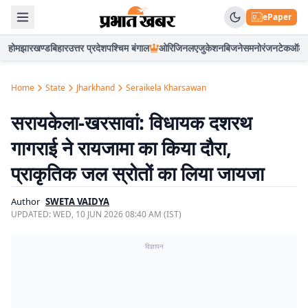
ePaper
होम
झारखण्ड
बिहार
उत्तर प्रदेश
पश्चिम बंगाल
ओरिजिनल
एजुकेशन
बिजनेस
मनोरंजन
टेक
ऑटो
Home
State
Jharkhand
Seraikela Kharsawan
सरायकेला-खरसावां: विधायक दशरथ
गागराई ने रायजामा का किया दौरा,
प्राकृतिक जल स्रोतों का लिया जायजा
Author
SWETA VAIDYA
UPDATED:
WED, 10 JUN 2026 08:40 AM (IST)
विज्ञापन