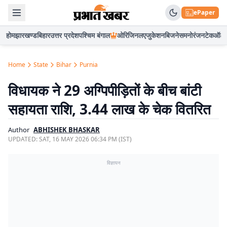
ePaper
होम
झारखण्ड
बिहार
उत्तर प्रदेश
पश्चिम बंगाल
ओरिजिनल
एजुकेशन
बिजनेस
मनोरंजन
टेक
ऑटो
Home
State
Bihar
Purnia
विधायक ने 29 अग्पिपीड़ितों के बीच बांटी
सहायता राशि, 3.44 लाख के चेक वितरित
Author
ABHISHEK BHASKAR
UPDATED:
SAT, 16 MAY 2026 06:34 PM (IST)
विज्ञापन