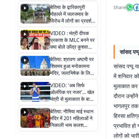
पुल
बेतिया के द्वारिकापुरी
Share
मोहल्ले में जलजमाव के
विरोध में लोगों का प्रदर्शन,
स्थायी समाधान की मांग
VIDEO : मंत्री दीपक
प्रकाश के MLC बनने पर
क्या बोले उपेंद्र कुशवाहा,
सांसद पप्प
सुनिए
बेतिया: श्रावण अष्टमी पर
सांसद पप्पू य
शिवमय हुआ मनोकामना
मंदिर, जलाभिषेक के लिए
में शनिवार को
लगी लंबी कतारें
VIDEO: 'अब सिर्फ
मुलाकात कर सी
ओलंपिक पर नजर'... खेल
दौरान उन्होंन
मंत्री से मुलाकात के बाद
भागलपुर तक व
जैसमीन लंबोरिया का बड़ा
बेतिया: नीमिया माई स्थान
बयान
हिस्सा क्षति
मंदिर में 201 महिलाओं ने
निकाली भव्य कलश
प्रभावित हो ग
शोभायात्रा, शिवलिंग
लोगों को भारी
प्राण-प्रतिष्ठा महोत्सव