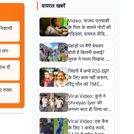
वायरल खबरें
Video: भाजपा प्रत्याशी
के पिता के सामने नोटों की
 निकासी
गड्डियां, वायरल वीडियो
से राजनीति में उबाल,
पहाड़ों पर मैगी बेचकर
अजित महतो बोले- TMC
 मांग
होती है कितनी कमाई?
की गंदी चाल
युवक ने गल्ला दिखाया तो
नौकरी वालों के खड़े हो गए
साथ दी
जिंदगी में कभी RSS-BJP
कान
के लिए काम नहीं करूंगा,
रिंटू पॉल को TMC
िए सख्त
ऑफिस में ले जाकर पीटा,
Viral Video: कुत्ते ने
Video वायरल
Shreyas Iyer को
लगभग काट ही लिया था,
न्यूजीलैंड सीरीज से पहले
Viral Video: एक कैच
बाल-बाल बचे
के लिए 1 करोड़ रुपये,