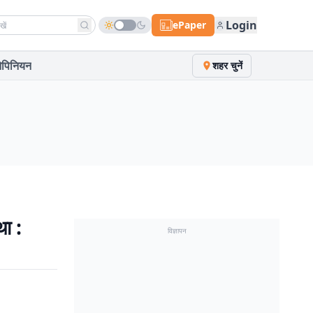
h news
Login
ePaper
पिनियन
शहर चुनें
था :
विज्ञापन