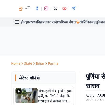
°C
|
|
|
|
--
होम
झारखण्ड
बिहार
उत्तर प्रदेश
पश्चिम बंगाल
ओरिजिनल
एजुकेशन
Home
State
Bihar
Purnia
पूर्णिया
लेटेस्ट वीडियो
सांसद
योगापट्टी में बाढ़ से सड़क
डूबी, ग्रामीणों ने चंदा और
Author
ARU
UPDATED:
SAT
श्रमदान से बनाया चचरी