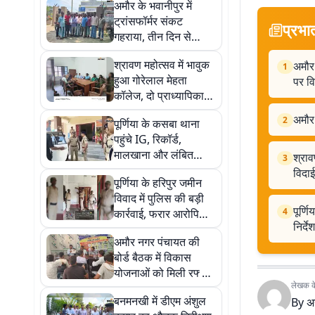
अमौर के भवानीपुर में
ट्रांसफॉर्मर संकट
प्रभा
गहराया, तीन दिन से
बिजली बंद, क्षमता बढ़ाने
श्रावण महोत्सव में भावुक
अमौर
की मांग
1
हुआ गोरेलाल मेहता
पर व
कॉलेज, दो प्राध्यापिकाओं
को सम्मान के साथ दी
अमौर 
2
पूर्णिया के कसबा थाना
विदाई
पहुंचे IG, रिकॉर्ड,
मालखाना और लंबित
श्राव
3
मामलों की समीक्षा कर दिए
विदाई
पूर्णिया के हरिपुर जमीन
सख्त निर्देश
विवाद में पुलिस की बड़ी
पूर्ण
4
कार्रवाई, फरार आरोपियों
निर्देश
के घर पर चिपकाया
अमौर नगर पंचायत की
इश्तेहार
बोर्ड बैठक में विकास
योजनाओं को मिली रफ्तार,
लेखक के 
सड़क और जल निकासी
बनमनखी में डीएम अंशुल
By
अ
पर विशेष जोर