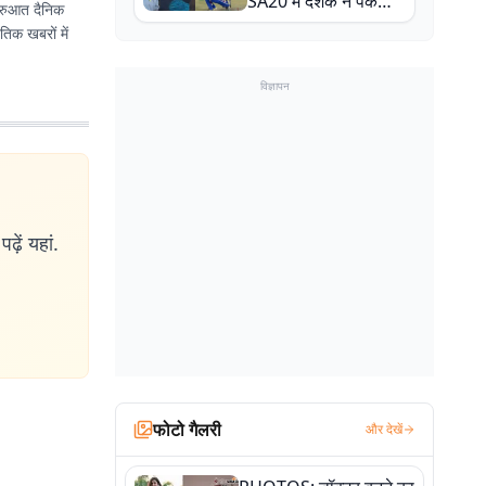
SA20 में दर्शक ने पकड़ा
शुरुआत दैनिक
एक हाथ से गजब का कैच
तिक खबरों में
विज्ञापन
ढ़ें यहां.
फोटो गैलरी
और देखें