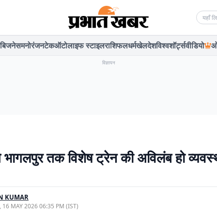
Searc
बिजनेस
मनोरंजन
टेक
ऑटो
लाइफ स्टाइल
राशिफल
धर्म
खेल
देश
विश्व
शॉर्ट्स
वीडियो
ओ
विज्ञापन
 से भागलपुर तक विशेष ट्रेन की अविलंब हो व्यवस्
N KUMAR
, 16 MAY 2026 06:35 PM (IST)