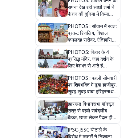
PHOTOS: डॉक्टर बनने का
सपना देख रही साक्षी शर्मा ने
फैशन की दुनिया में किया
कमाल,जानिए बेगूसराय की
PHOTOS : सीवान में स्वत:
बेटी ने कैसे दी अपने सपनों
प्रकट शिवलिंग, विशाल
को उड़ान
कमलदह सरोवर, ऐतिहासिक
महेंद्रनाथ मंदिर और घंटाघर
PHOTOS: बिहार के 4
की कहानी, तस्वीरों में देखिए
प्रसिद्ध मंदिर, जहां दर्शन के
लिए देशभर से आते हैं
श्रद्धालु, जानिए इनकी
PHOTOS : पहली सोमवारी
खासियत
पर शिवभक्ति में डूबा हाजीपुर,
सुबह-सुबह बाबा हरिहरनाथ
मंदिर पहुंचे तेजस्वी, 10
झारखंड विधानसभा मॉनसून
तस्वीरों में देखें नजारा
सत्र से पहले सर्वदलीय
बैठक, छाता लेकर पैदल ही
सत्ता पक्ष की मीटिंग में पहुंचे
JPSC-JSSC घोटाले के
सीएम, देखें तस्वीरें
विरोध में छात्रों ने निकाला