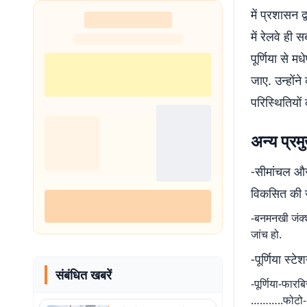
में प्रशासन द
शुरू
में रेलवे ही 
पूर्णिया से 
जाए. उन्होंन
परिस्थितियों
अन्य प्रमुख
-सीमांचल और 
विकसित की 
-बनमनखी जंक्श
जांच हो.
-पूर्णिया स्
संबंधित खबरें
-पूर्णिया-फार
………..फोटो-16 प