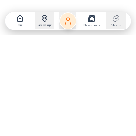
होम
आप का शहर
News Snap
Shorts
Follow us on
X
Download Mobile App
State
›
Jharkhand
›
Hindi News
Gumla News