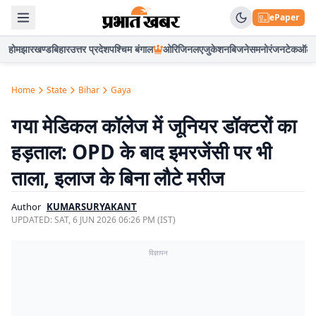
ePaper
होम
झारखण्ड
बिहार
उत्तर प्रदेश
पश्चिम बंगाल
ओरिजिनल
एजुकेशन
बिजनेस
मनोरंजन
टेक
ऑटो
Home
State
Bihar
Gaya
गया मेडिकल कॉलेज में जूनियर डॉक्टरों का
हड़ताल: OPD के बाद इमरजेंसी पर भी
ताला, इलाज के बिना लौटे मरीज
Author
KUMARSURYAKANT
UPDATED:
SAT, 6 JUN 2026 06:26 PM (IST)
विज्ञापन