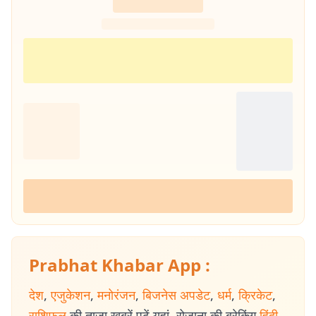
Prabhat Khabar App :
देश
,
एजुकेशन
,
मनोरंजन
,
बिजनेस अपडेट
,
धर्म
,
क्रिकेट
,
राशिफल
की ताजा खबरें पढ़ें यहां. रोजाना की ब्रेकिंग
हिंदी