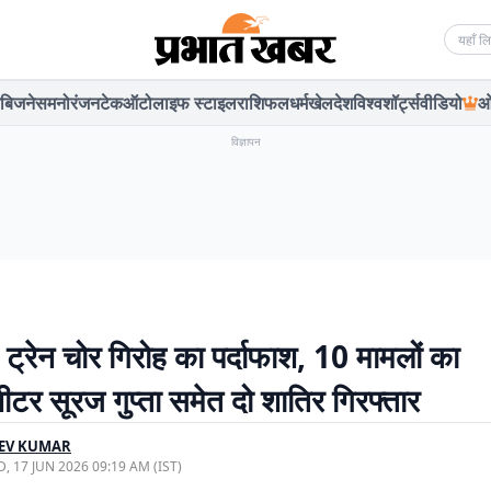
Searc
बिजनेस
मनोरंजन
टेक
ऑटो
लाइफ स्टाइल
राशिफल
धर्म
खेल
देश
विश्व
शॉर्ट्स
वीडियो
ओ
विज्ञापन
ं ट्रेन चोर गिरोह का पर्दाफाश, 10 मामलों का
शीटर सूरज गुप्ता समेत दो शातिर गिरफ्तार
EEV KUMAR
, 17 JUN 2026 09:19 AM (IST)