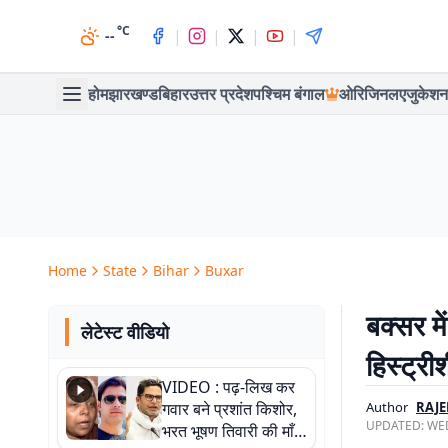
°C
|
|
|
|
--
होम
झारखण्ड
बिहार
उत्तर प्रदेश
पश्चिम बंगाल
ओरिजिनल
एजुकेशन
Home
State
Bihar
Buxar
बक्सर मे
लेटेस्ट वीडियो
हिस्ट्री
VIDEO : पढ़-लिख कर
गवार बने प्रशांत किशोर,
Author
RAJ
UPDATED:
WED
भरत भूषण तिवारी की माँ ने