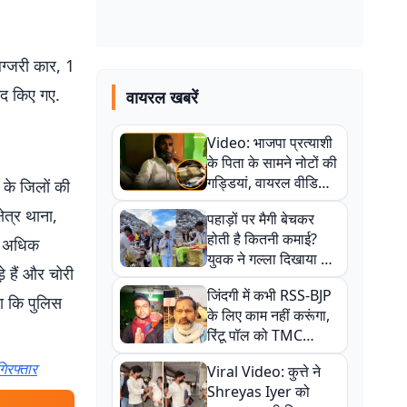
ग्जरी कार, 1
ामद किए गए.
वायरल खबरें
Video: भाजपा प्रत्याशी
के पिता के सामने नोटों की
गड्डियां, वायरल वीडियो
 के जिलों की
से राजनीति में उबाल,
ेत्र थाना,
पहाड़ों पर मैगी बेचकर
अजित महतो बोले- TMC
होती है कितनी कमाई?
की गंदी चाल
से अधिक
युवक ने गल्ला दिखाया तो
े हैं और चोरी
नौकरी वालों के खड़े हो गए
जिंदगी में कभी RSS-BJP
कान
ना कि पुलिस
के लिए काम नहीं करूंगा,
रिंटू पॉल को TMC
ऑफिस में ले जाकर पीटा,
िरफ्तार
Viral Video: कुत्ते ने
Video वायरल
Shreyas Iyer को