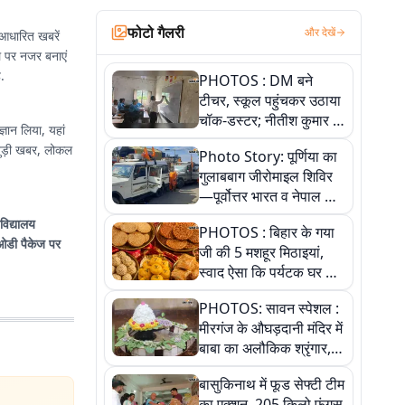
फोटो गैलरी
और देखें
 आधारित खबरें
ल पर नजर बनाएं
.
PHOTOS : DM बने
टीचर, स्कूल पहुंचकर उठाया
चॉक-डस्टर; नीतीश कुमार के
्ञान लिया, यहां
इस चहेते अधिकारी को
Photo Story: पूर्णिया का
जानिए
गुलाबबाग जीरोमाइल शिविर
—पूर्वोत्तर भारत व नेपाल के
कांवरियों का प्रमुख सेवा धाम
वविद्यालय
PHOTOS : बिहार के गया
ओडी पैकेज पर
जी की 5 मशहूर मिठाइयां,
स्वाद ऐसा कि पर्यटक घर ले
जाना नहीं भूलते, तस्वीरों में
PHOTOS: सावन स्पेशल :
देखें
मीरगंज के औघड़दानी मंदिर में
बाबा का अलौकिक श्रृंगार,
तस्वीरों में देखें महादेव के कई
बासुकिनाथ में फूड सेफ्टी टीम
मनमोहक स्वरूप
का एक्शन, 205 किलो फंगस