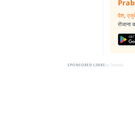
Prab
देश
,
एजु
रोजाना की
SPONSORED LINKS
by Taboola