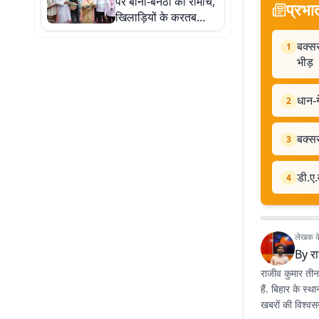
पर बाना-बनैठी का रोमांच,
प्रभा
खिलाड़ियों के करतब
देखने उमड़ी हजारों की
बक्सर
भीड़
1
भीड़
धान-ग
2
बक्सर
3
डी.ए.
4
लेखक के 
By
र
राजीव कुमार तीन 
हैं. बिहार के स्
खबरों की विश्वसन