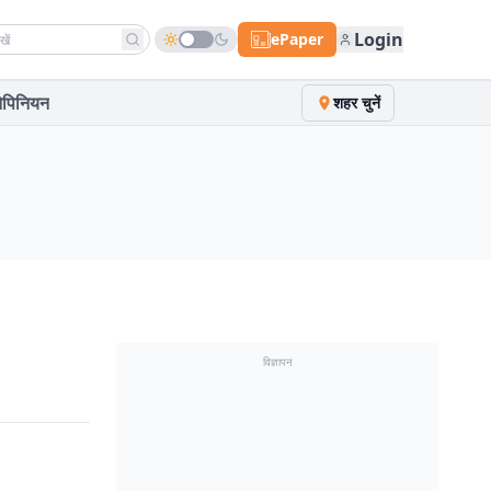
h news
Login
ePaper
पिनियन
शहर चुनें
विज्ञापन