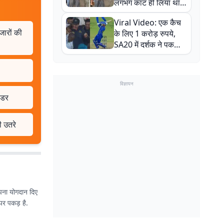
लगभग काट ही लिया था,
न्यूजीलैंड सीरीज से पहले
Viral Video: एक कैच
बाल-बाल बचे
जारों की
के लिए 1 करोड़ रुपये,
SA20 में दर्शक ने पकड़ा
एक हाथ से गजब का कैच
विज्ञापन
 डर
ी उतरे
 अपना योगदान दिए
 पर पकड़ है.