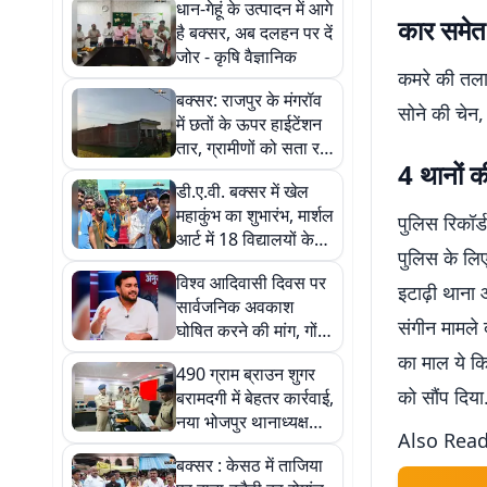
धान-गेहूं के उत्पादन में आगे
कार समेत
है बक्सर, अब दलहन पर दें
जोर - कृषि वैज्ञानिक
कमरे की तला
बक्सर: राजपुर के मंगरॉव
सोने की चेन,
में छतों के ऊपर हाईटेंशन
तार, ग्रामीणों को सता रहा
4 थानों क
हादसे का डर
डी.ए.वी. बक्सर में खेल
महाकुंभ का शुभारंभ, मार्शल
पुलिस रिकॉर्
आर्ट में 18 विद्यालयों के
पुलिस के लिए
250 खिलाड़ी उतरे
विश्व आदिवासी दिवस पर
इटाढ़ी थाना
सार्वजनिक अवकाश
संगीन मामले 
घोषित करने की मांग, गोंड
महासभा ने सरकार को
का माल ये कि
490 ग्राम ब्राउन शुगर
सौंपा पत्र
को सौंप दिया
बरामदगी में बेहतर कार्रवाई,
नया भोजपुर थानाध्यक्ष
Also Read
चंदन कुमार सम्मानित
बक्सर : केसठ में ताजिया