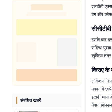
एलटीटी एक्सप
बैग और कीमती
सीसीटीवी 
इसके बाद हर
संदिग्ध युवक 
खुफिया तंत्र
किराए के 
लोकेशन मिलते
मकान में छाप
इटाढ़ी थाना क
संबंधित खबरें
मैदान झोपड़पट