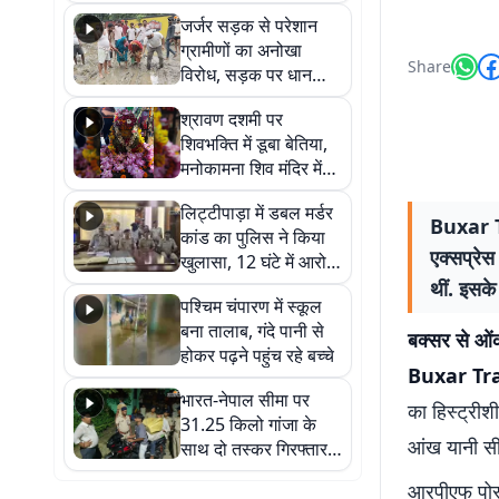
कहा नहीं थी उम्मीद, बेटा
जर्जर सड़क से परेशान
था तो किसी को बोलने की
ग्रामीणों का अनोखा
नहीं थी हिम्मत
Share
विरोध, सड़क पर धान
रोपकर और खाद डालकर
श्रावण दशमी पर
जताया आक्रोश
शिवभक्ति में डूबा बेतिया,
मनोकामना शिव मंदिर में
हुआ भव्य श्रृंगार
लिट्टीपाड़ा में डबल मर्डर
Buxar T
कांड का पुलिस ने किया
एक्सप्रेस
खुलासा, 12 घंटे में आरोपी
गिरफ्तार
थीं. इसके
पश्चिम चंपारण में स्कूल
बना तालाब, गंदे पानी से
बक्सर से ओंक
होकर पढ़ने पहुंच रहे बच्चे
Buxar Tr
भारत-नेपाल सीमा पर
का हिस्ट्रीश
31.25 किलो गांजा के
आंख यानी सीस
साथ दो तस्कर गिरफ्तार,
नेपाली नंबर की बाइक
आरपीएफ पोस्ट
जब्त