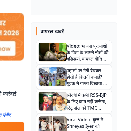
वायरल खबरें
Video: भाजपा प्रत्याशी
के पिता के सामने नोटों की
गड्डियां, वायरल वीडियो
से राजनीति में उबाल,
पहाड़ों पर मैगी बेचकर
अजित महतो बोले- TMC
होती है कितनी कमाई?
की गंदी चाल
युवक ने गल्ला दिखाया तो
नौकरी वालों के खड़े हो गए
 कार्रवाई
जिंदगी में कभी RSS-BJP
कान
के लिए काम नहीं करूंगा,
रिंटू पॉल को TMC
ऑफिस में ले जाकर पीटा,
 गंभीर
Viral Video: कुत्ते ने
Video वायरल
Shreyas Iyer को