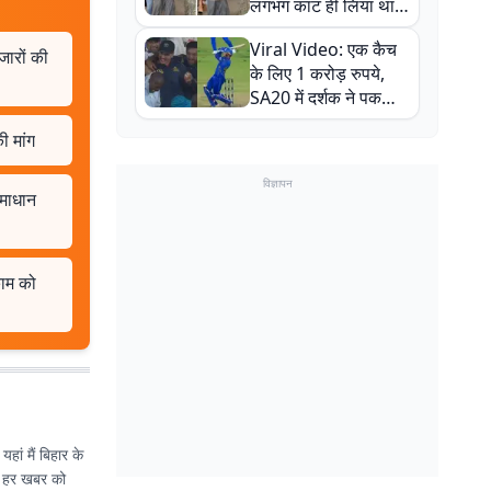
लगभग काट ही लिया था,
न्यूजीलैंड सीरीज से पहले
Viral Video: एक कैच
बाल-बाल बचे
जारों की
के लिए 1 करोड़ रुपये,
SA20 में दर्शक ने पकड़ा
एक हाथ से गजब का कैच
ी मांग
विज्ञापन
समाधान
काम को
हां मैं बिहार के
श्य हर खबर को