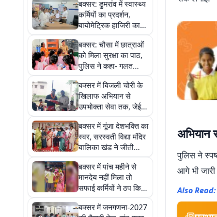
बक्सर: डुमरांव में स्वास्थ्य
कर्मियों का प्रदर्शन,
बायोमेट्रिक हाजिरी का
आदेश रद्द करने की मांग
बक्सर: चौसा में छात्राओं
को मिला सुरक्षा का पाठ,
पुलिस ने कहा- गलत
हरकत सहना समाधान
बक्सर में बिजली चोरी के
नहीं
खिलाफ अभियान से
उपभोक्ता सेवा तक, जेई
शैलेश कुमार के काम को
बक्सर में गूंजा देशभक्ति का
मिली सराहना
अभियान र
स्वर, सरस्वती विद्या मंदिर
बालिका खंड ने जीती
पुलिस ने स्प
राष्ट्रीय समूह गान
बक्सर में पांच महीने से
प्रतियोगिता
आगे भी जारी 
मानदेय नहीं मिला तो
सफाई कर्मियों ने ठप किया
Also Read: कै
काम, इटाढ़ी में जगह-जगह
बक्सर में जनगणना-2027
कचरे का ढेर
प्रभा