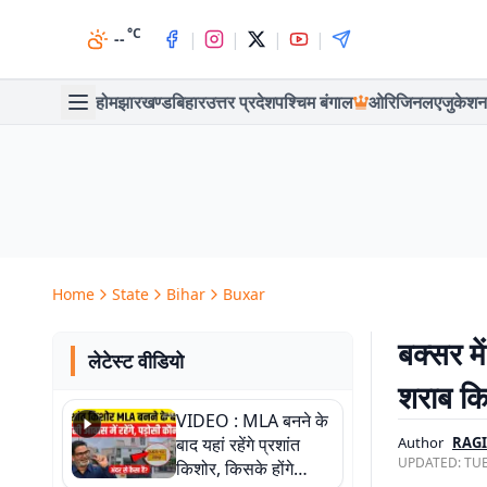
°C
|
|
|
|
--
होम
झारखण्ड
बिहार
उत्तर प्रदेश
पश्चिम बंगाल
ओरिजिनल
एजुकेशन
Home
State
Bihar
Buxar
बक्सर म
लेटेस्ट वीडियो
शराब कि
VIDEO : MLA बनने के
बाद यहां रहेंगे प्रशांत
Author
RAG
UPDATED:
TUE
किशोर, किसके होंगे