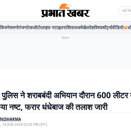
Searc
बिजनेस
मनोरंजन
टेक
ऑटो
लाइफ स्टाइल
राशिफल
धर्म
खेल
देश
विश्व
शॉर्ट्स
वीडियो
ओ
विज्ञापन
ें पुलिस ने शराबबंदी अभियान दौरान 600 लीटर 
या नष्ट, फरार धंधेबाज की तलाश जारी
INISHARMA
, 16 JUN 2026 02:02 PM (IST)