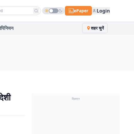
h news
Login
ePaper
पिनियन
शहर चुनें
देशी
विज्ञापन