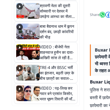
पड़ोसी? वीडियो में देखिए
श्रावणी मेला की दूसरी
कैसा है पीके का नया
सोमवारी पर देवघर में
ठिकाना
Share
उमड़ेगा आस्था का सैलाब,
तीन लाख से अधिक
बाबा बैद्यनाथ धाम में कूपन
श्रद्धालुओं के पहुंचने का
दर्शन बंद, उमड़ी कांवरियों
अनुमान
की भीड़
VIDEO : बीजेपी नेता
Buxar Li
शाहनवाज हुसैन का दावा-
छापेमारी 
आखिरी सांस ले रही है
RJD, तेजस्वी को लेकर
भी ध्वस्त
TRE-4 और BSSC भर्ती
क्या कहा, सुनिए
के तहत अ
का इंतजार, बढ़ती उम्र के
बीच छात्रों का सवाल-
Buxar Liquo
आखिर कब आएगी बहाली?
VIDEO : पढ़-लिख कर
देखें वीडियो
पुलिस ने शरा
गवार बने प्रशांत किशोर,
बस्ती में छाप
भरत भूषण तिवारी की माँ ने
कहा नहीं थी उम्मीद, बेटा
छापेमारी का 
था तो किसी को बोलने की