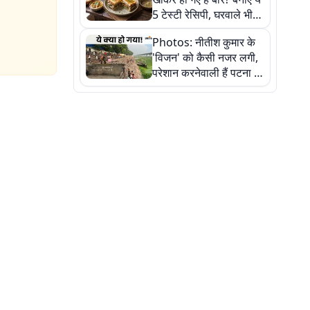
5 टेस्टी रेसिपी, घरवाले भी
मांगेंगे बार-बार
Photos: नीतीश कुमार के
'विजन' को कैसी नजर लगी,
परेशान करनेवाली हैं पटना में
गंगा घाट की ये 11 तस्वीरें