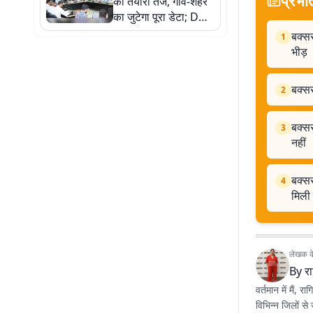
की तैयारी तेज, गांव-शहर
का जुटेगा पूरा डेटा; DM
ने गुणवत्तापूर्ण संकलन का
बक्सर
1
दिया निर्देश
भीड़
बक्सर
2
बक्सर
3
नहीं
बक्सर
4
मिली
लेखक के 
By
रा
वर्तमान में मैं, र
विभिन्न जिलों से