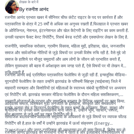
लेखक के बारे में
By
रजनीश आनंद
रजनीश आनंद प्रभात खबर में सीनियर चीफ कंटेंट राइटर के पद पर कार्यरत हैं और
पत्रकारिता के क्षेत्र में 25 वर्षों से अधिक का अनुभव रखती हैं.फिलहाल वे प्रभात खबर
के ओरिजिनल, नेशनल, इंटरनेशनल और खेल कैटेगरी के लिए राइटिंग का काम करती हैं.
उनकी पहचान फैक्ट बेस्ट रिपोर्टिंग, रिसर्च बेस्ड स्टोरी और एक्सप्लेनर लेखन के लिए है.
राजनीति, सामाजिक सरोकार, ग्रामीण विकास, महिला मुद्दों, इतिहास, खेल, जनजातीय
समाज और सार्वजनिक नीतियों से जुड़े विषयों पर उनकी विशेष रुचि रही है. वैसे मुद्दे जो
समाज के हाशिये पर मौजूद समुदायों और आम लोगों के जीवन को प्रभावित करते हैं,
लेकिन मुख्यधारा की बहस में अपेक्षाकृत कम जगह पाते हैं, ऐसे विषयों पर भी लेखन में
रुचि रखती हैं.
रजनीश आनंद कई प्रतिष्ठित पत्रकारिता फेलोशिप से जुड़ी रही हैं. इन्क्लूसिव मीडिया–
यूएनडीपी फेलोशिप के तहत उन्होंने झारखंड के पश्चिमी सिंहभूम (चाईबासा) जिले में
माहवारी स्वच्छता और किशोरियों एवं महिलाओं के स्वास्थ्य संबंधी चुनौतियों पर अध्ययन
एवं रिपोर्टिंग की. झारखंड सरकार मीडिया फेलोशिप के दौरान महिला सशक्तिकरण,
सरकारी योजनाओं के प्रभाव और सामाजिक बदलाव के विभिन्न आयामों पर काम किया.
आदिवासी समाज, विशेषकर मुंडा जनजाति के इतिहास, संस्कृति और समकालीन
इसके अलावा सेव द चिल्ड्रन फेलोशिप के तहत बच्चों के अधिकार, शिक्षा, सुरक्षा और
चुनौतियों पर उनका काम उल्लेखनीय माना जाता है. उन्होंने भूमि, पहचान, परंपरा,
बाल कल्याण से जुड़े मुद्दों पर गहन रिपोर्टिंग की है.
सामाजिक बदलाव और आदिवासी समुदायों के अधिकारों से जुड़े विषयों पर व्यापक फील्ड
रिपोर्टिंग की है.हाल के वर्षों में उन्होंने झारखंड में ऊर्जा संक्रमण (Energy
Transition) और जस्ट ट्रांजिशन की अवधारणा पर भी काम किया है. विशेष रूप से
रजनीश आनंद झारखंड की राजधानी रांची में रहती हैं और इलाहाबाद विश्वविद्यालय से