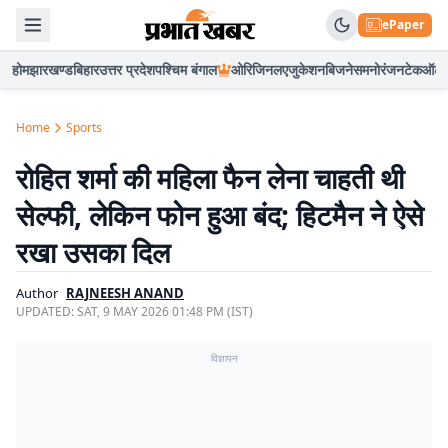
ePaper
होम
झारखण्ड
बिहार
उत्तर प्रदेश
पश्चिम बंगाल
ओरिजिनल
एजुकेशन
बिजनेस
मनोरंजन
टेक
ऑटो
Home
Sports
रोहित शर्मा की महिला फैन लेना चाहती थी
सेल्फी, लेकिन फोन हुआ बंद; हिटमैन ने ऐसे
रखा उसका दिल
Author
RAJNEESH ANAND
UPDATED:
SAT, 9 MAY 2026 01:48 PM (IST)
विज्ञापन