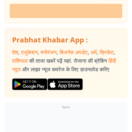
Prabhat Khabar App :
देश
,
एजुकेशन
,
मनोरंजन
,
बिजनेस अपडेट
,
धर्म
,
क्रिकेट
,
राशिफल
की ताजा खबरें पढ़ें यहां. रोजाना की ब्रेकिंग
हिंदी
न्यूज
और लाइव न्यूज कवरेज के लिए डाउनलोड करिए
विज्ञापन