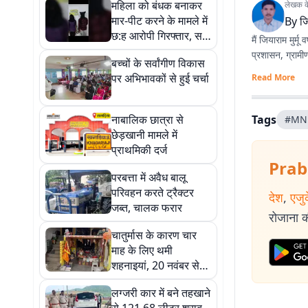
महिला को बंधक बनाकर
लेखक के 
मार-पीट करने के मामले में
By
जि
छ:ह आरोपी गिरफ्तार, सभी
मैं जियाराम मुर्मू
भेजे गए जेल
प्रशासन, ग्रामी
बच्चों के सर्वांगीण विकास
पर अभिभावकों से हुई चर्चा
Read More
नाबालिक छात्रा से
Tags
#MN
छेड़खानी मामले में
प्राथमिकी दर्ज
Prab
परबत्ता में अवैध बालू
परिवहन करते ट्रैक्टर
देश
,
एजु
जब्त, चालक फरार
रोजाना की
चातुर्मास के कारण चार
माह के लिए थमी
शहनाइयां, 20 नवंबर से
फिर गूंजेंगे विवाह के मंगल
लग्जरी कार में बने तहखाने
गीत