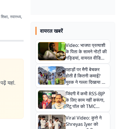
शिक्षा, स्वास्थ्य,
वायरल खबरें
Video: भाजपा प्रत्याशी
के पिता के सामने नोटों की
गड्डियां, वायरल वीडियो
से राजनीति में उबाल,
पहाड़ों पर मैगी बेचकर
अजित महतो बोले- TMC
होती है कितनी कमाई?
की गंदी चाल
युवक ने गल्ला दिखाया तो
ढ़ें यहां.
नौकरी वालों के खड़े हो गए
जिंदगी में कभी RSS-BJP
कान
के लिए काम नहीं करूंगा,
रिंटू पॉल को TMC
ऑफिस में ले जाकर पीटा,
Viral Video: कुत्ते ने
Video वायरल
Shreyas Iyer को