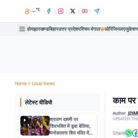
°C
|
|
|
|
--
होम
झारखण्ड
बिहार
उत्तर प्रदेश
पश्चिम बंगाल
ओरिजिनल
एजुकेशन
Home
Local News
काम पर न
लेटेस्ट वीडियो
Author
JIY
श्रावण दशमी पर
UPDATED:
THU
शिवभक्ति में डूबा बेतिया,
मनोकामना शिव मंदिर में
Share