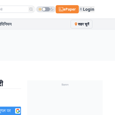
h news
Login
ePaper
पिनियन
शहर चुनें
री
विज्ञापन