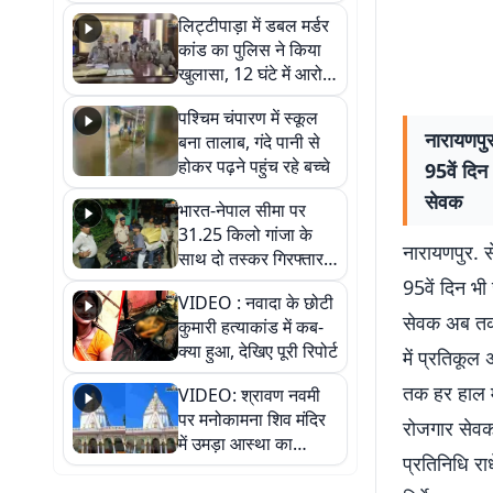
हुआ भव्य श्रृंगार
लिट्टीपाड़ा में डबल मर्डर
कांड का पुलिस ने किया
खुलासा, 12 घंटे में आरोपी
गिरफ्तार
पश्चिम चंपारण में स्कूल
नारायणपुर
बना तालाब, गंदे पानी से
होकर पढ़ने पहुंच रहे बच्चे
95वें दिन
सेवक
भारत-नेपाल सीमा पर
31.25 किलो गांजा के
नारायणपुर. स
साथ दो तस्कर गिरफ्तार,
नेपाली नंबर की बाइक
95वें दिन भी
VIDEO : नवादा के छोटी
जब्त
सेवक अब तक क
कुमारी हत्याकांड में कब-
क्या हुआ, देखिए पूरी रिपोर्ट
में प्रतिकूल
तक हर हाल मे
VIDEO: श्रावण नवमी
पर मनोकामना शिव मंदिर
रोजगार सेवको
में उमड़ा आस्था का
प्रतिनिधि रा
सैलाब, हर-हर महादेव के
जयघोष से गूंजा परिसर