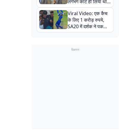
लगभग काट ही लिया था,
न्यूजीलैंड सीरीज से पहले
Viral Video: एक कैच
बाल-बाल बचे
के लिए 1 करोड़ रुपये,
SA20 में दर्शक ने पकड़ा
एक हाथ से गजब का कैच
विज्ञापन