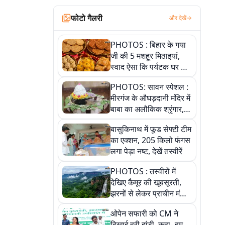
फोटो गैलरी
और देखें
PHOTOS : बिहार के गया
जी की 5 मशहूर मिठाइयां,
स्वाद ऐसा कि पर्यटक घर ले
जाना नहीं भूलते, तस्वीरों में
PHOTOS: सावन स्पेशल :
देखें
मीरगंज के औघड़दानी मंदिर में
बाबा का अलौकिक श्रृंगार,
तस्वीरों में देखें महादेव के कई
बासुकिनाथ में फूड सेफ्टी टीम
मनमोहक स्वरूप
का एक्शन, 205 किलो फंगस
लगा पेड़ा नष्ट, देखें तस्वीरें
PHOTOS : तस्वीरों में
देखिए कैमूर की खूबसूरती,
झरनों से लेकर प्राचीन मंदिरों
तक प्रकृति और आस्था का
ओपेन सफारी को CM ने
अद्भुत संगम
दिखाई हरी झंडी, कहा- हम