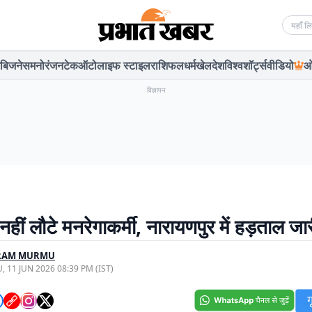
Searc
बिजनेस
मनोरंजन
टेक
ऑटो
लाइफ स्टाइल
राशिफल
धर्म
खेल
देश
विश्व
शॉर्ट्स
वीडियो
ओ
विज्ञापन
हीं लौटे मनरेगाकर्मी, नारायणपुर में हड़ताल जा
ARAM MURMU
, 11 JUN 2026 08:39 PM (IST)