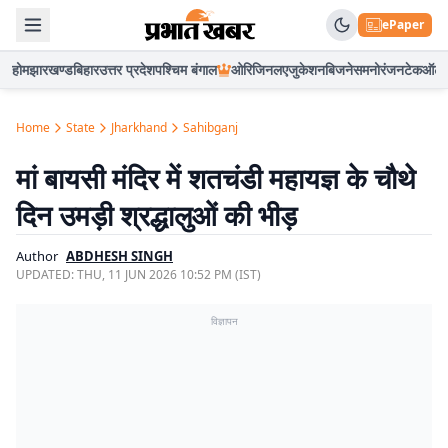
ePaper
होम
झारखण्ड
बिहार
उत्तर प्रदेश
पश्चिम बंगाल
ओरिजिनल
एजुकेशन
बिजनेस
मनोरंजन
टेक
ऑटो
Home
State
Jharkhand
Sahibganj
मां बायसी मंदिर में शतचंडी महायज्ञ के चौथे
दिन उमड़ी श्रद्धालुओं की भीड़
Author
ABDHESH SINGH
UPDATED:
THU, 11 JUN 2026 10:52 PM (IST)
विज्ञापन