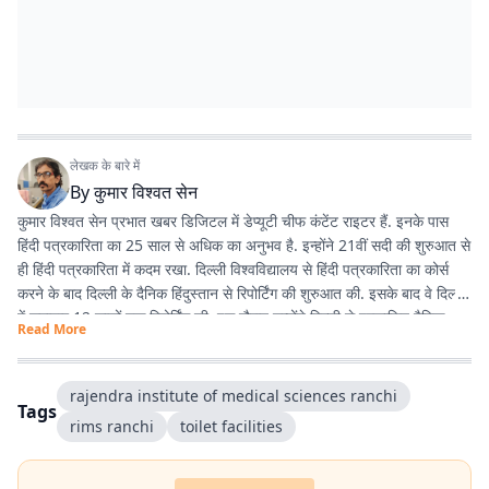
लेखक के बारे में
By
कुमार विश्वत सेन
कुमार विश्वत सेन प्रभात खबर डिजिटल में डेप्यूटी चीफ कंटेंट राइटर हैं. इनके पास
हिंदी पत्रकारिता का 25 साल से अधिक का अनुभव है. इन्होंने 21वीं सदी की शुरुआत से
ही हिंदी पत्रकारिता में कदम रखा. दिल्ली विश्वविद्यालय से हिंदी पत्रकारिता का कोर्स
करने के बाद दिल्ली के दैनिक हिंदुस्तान से रिपोर्टिंग की शुरुआत की. इसके बाद वे दिल्ली
में लगातार 12 सालों तक रिपोर्टिंग की. इस दौरान उन्होंने दिल्ली से प्रकाशित दैनिक
Read More
हिंदुस्तान दैनिक जागरण, देशबंधु जैसे प्रतिष्ठित अखबारों के साथ कई साप्ताहिक
अखबारों के लिए भी रिपोर्टिंग की. 2013 में वे प्रभात खबर आए. तब से वे प्रिंट मीडिया
के साथ फिलहाल पिछले 10 सालों से प्रभात खबर डिजिटल में अपनी सेवाएं दे रहे हैं.
rajendra institute of medical sciences ranchi
Tags
इन्होंने अपने करियर के शुरुआती दिनों में ही राजस्थान में होने वाली हिंदी पत्रकारिता के
rims ranchi
toilet facilities
300 साल के इतिहास पर एक पुस्तक 'नित नए आयाम की खोज: राजस्थानी
पत्रकारिता' की रचना की. इनकी कई कहानियां देश के विभिन्न पत्र-पत्रिकाओं में
प्रकाशित हुई हैं.