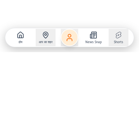
होम
आप का शहर
News Snap
Shorts
Follow us on
X
Download Mobile App