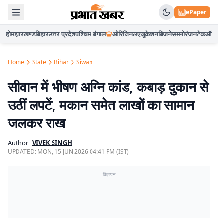
ePaper
होम
झारखण्ड
बिहार
उत्तर प्रदेश
पश्चिम बंगाल
ओरिजिनल
एजुकेशन
बिजनेस
मनोरंजन
टेक
ऑटो
Home
State
Bihar
Siwan
सीवान में भीषण अग्नि कांड, कबाड़ दुकान से
उठीं लपटें, मकान समेत लाखों का सामान
जलकर राख
Author
VIVEK SINGH
UPDATED:
MON, 15 JUN 2026 04:41 PM (IST)
विज्ञापन