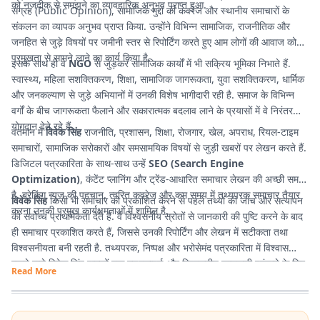
को नजदीक से समझने का व्यावहारिक अनुभव प्राप्त हुआ.
संग्रह (Public Opinion), सामाजिक मुद्दों की कवरेज और स्थानीय समाचारों के
संकलन का व्यापक अनुभव प्राप्त किया. उन्होंने विभिन्न सामाजिक, राजनीतिक और
जनहित से जुड़े विषयों पर जमीनी स्तर से रिपोर्टिंग करते हुए आम लोगों की आवाज को
प्रमुखता से सामने लाने का कार्य किया है.
इसके साथ ही वे
NGO
से जुड़कर सामाजिक कार्यों में भी सक्रिय भूमिका निभाते हैं.
स्वास्थ्य, महिला सशक्तिकरण, शिक्षा, सामाजिक जागरूकता, युवा सशक्तिकरण, धार्मिक
और जनकल्याण से जुड़े अभियानों में उनकी विशेष भागीदारी रही है. समाज के विभिन्न
वर्गों के बीच जागरूकता फैलाने और सकारात्मक बदलाव लाने के प्रयासों में वे निरंतर
योगदान देते रहे हैं.
वर्तमान में
विवेक सिंह
राजनीति, प्रशासन, शिक्षा, रोजगार, खेल, अपराध, रियल-टाइम
समाचारों, सामाजिक सरोकारों और समसामयिक विषयों से जुड़ी खबरों पर लेखन करते हैं.
डिजिटल पत्रकारिता के साथ-साथ उन्हें
SEO (Search Engine
Optimization)
, कंटेंट प्लानिंग और ट्रेंड-आधारित समाचार लेखन की अच्छी समझ
है. ब्रेकिंग न्यूज की पहचान, त्वरित कवरेज और कम समय में तथ्यपरक समाचार तैयार
विवेक सिंह
किसी भी समाचार को प्रकाशित करने से पहले तथ्यों की जांच और सत्यापन
करना उनकी प्रमुख कार्यक्षमताओं में शामिल है.
को सर्वोच्च प्राथमिकता देते हैं. वे विश्वसनीय स्रोतों से जानकारी की पुष्टि करने के बाद
ही समाचार प्रकाशित करते हैं, जिससे उनकी रिपोर्टिंग और लेखन में सटीकता तथा
विश्वसनीयता बनी रहती है. तथ्यपरक, निष्पक्ष और भरोसेमंद पत्रकारिता में विश्वास
रखने वाले विवेक सिंह पाठकों तक गुणवत्तापूर्ण और विश्वसनीय जानकारी पहुंचाने के लिए
Read More
प्रतिबद्ध हैं.