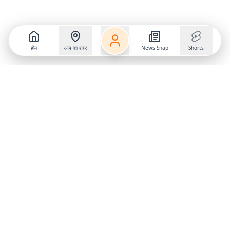
होम
आप का शहर
News Snap
Shorts
Follow us on
X
Download Mobile App
State
›
Jharkhand
›
Hindi News
Gumla News