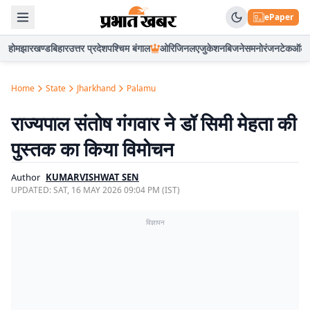
ePaper
होम
झारखण्ड
बिहार
उत्तर प्रदेश
पश्चिम बंगाल
ओरिजिनल
एजुकेशन
बिजनेस
मनोरंजन
टेक
ऑटो
Home
State
Jharkhand
Palamu
राज्यपाल संतोष गंगवार ने डॉ सिमी मेहता की
पुस्तक का किया विमोचन
Author
KUMARVISHWAT SEN
UPDATED:
SAT, 16 MAY 2026 09:04 PM (IST)
विज्ञापन