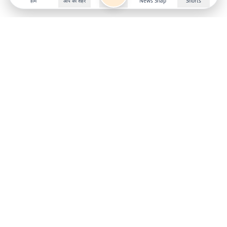
होम
आप का शहर
News Snap
Shorts
Follow us on
X
Download Mobile App
State
›
Jharkhand
›
Hindi News
Gumla News
Bihar News
Dumka News
Delhi News
Ranchi News
Odisha News
Bokaro News