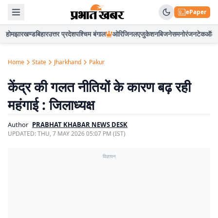
ePaper
होम
झारखण्ड
बिहार
उत्तर प्रदेश
पश्चिम बंगाल
ओरिजिनल
एजुकेशन
बिजनेस
मनोरंजन
टेक
ऑटो
Home
State
Jharkhand
Pakur
केंद्र की गलत नीतियों के कारण बढ़ रही
महंगाई : जिलाध्यक्ष
Author
PRABHAT KHABAR NEWS DESK
UPDATED:
THU, 7 MAY 2026 05:07 PM (IST)
विज्ञापन