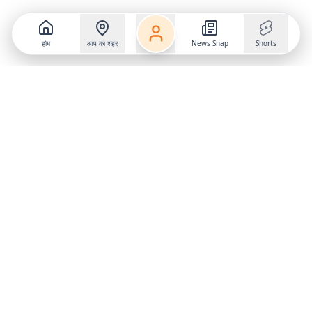
होम
आप का शहर
News Snap
Shorts
Follow us on
X
Download Mobile App
State
›
Jharkhand
›
Hindi News
Gumla News
Bihar News
Dumka News