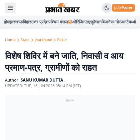
ePaper
होम
झारखण्ड
बिहार
उत्तर प्रदेश
पश्चिम बंगाल
ओरिजिनल
एजुकेशन
बिजनेस
मनोरंजन
टेक
ऑटो
Home
State
Jharkhand
Pakur
विशेष शिविर में बने जाति, निवासी व आय
प्रमाण-पत्र, ग्रामीणों को राहत
Author
SANU KUMAR DUTTA
UPDATED:
TUE, 16 JUN 2026 05:14 PM (IST)
विज्ञापन