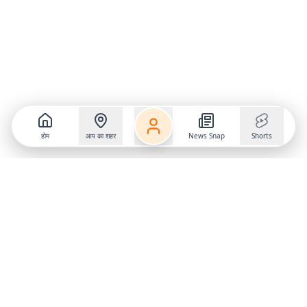
होम
आप का शहर
News Snap
Shorts
Follow us on
X
Download Mobile App