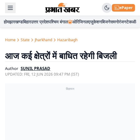
ePaper
होम
झारखण्ड
बिहार
उत्तर प्रदेश
पश्चिम बंगाल
ओरिजिनल
एजुकेशन
बिजनेस
मनोरंजन
टेक
ऑटो
Home
State
Jharkhand
Hazaribagh
आज कई क्षेत्रों में बाधित रहेगी बिजली
Author
SUNIL PRASAD
UPDATED:
FRI, 12 JUN 2026 09:47 PM (IST)
विज्ञापन