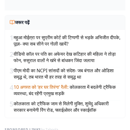
जरूर पढ़ें
1
महुआ मोईत्रा पर सुप्रीम कोर्ट की टिप्पणी से भड़के अभिजीत दीपके,
पूछा- क्या सब सीने पर गोली खायें?
2
वीडियो कॉल पर पति का अफेयर देख कटिहार की महिला ने तोड़ा
फोन, ससुराल वालों ने खंभे से बांधकर जिंदा जलाया
3
पीएम मोदी का NCPI सांसदों को संदेश- जब बंगाल और ओडिशा
समृद्ध थे, तब भारत भी हर तरह से समृद्ध था
4
10 अगस्त को ‘हर घर तिरंगा’ रैली
:
कोलकाता में बदलेगी ट्रैफिक
व्यवस्था, बंद रहेंगी प्रमुख सड़कें
5
कोलकाता को ट्रैफिक जाम से मिलेगी मुक्ति, शुभेंदु अधिकारी
सरकार बनायेगी रिंग रोड, फ्लाईओवर और स्काईवॉक
SPONSORED LINKS
by Taboola