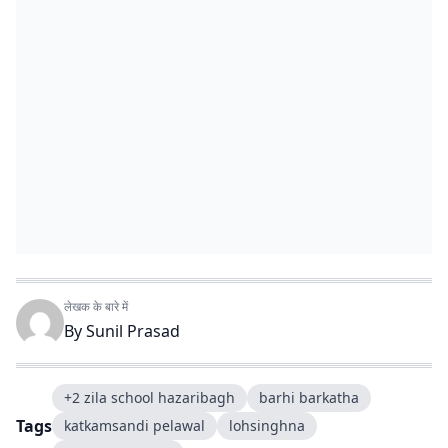
लेखक के बारे में
By
Sunil Prasad
+2 zila school hazaribagh
barhi barkatha
Tags
katkamsandi pelawal
lohsinghna