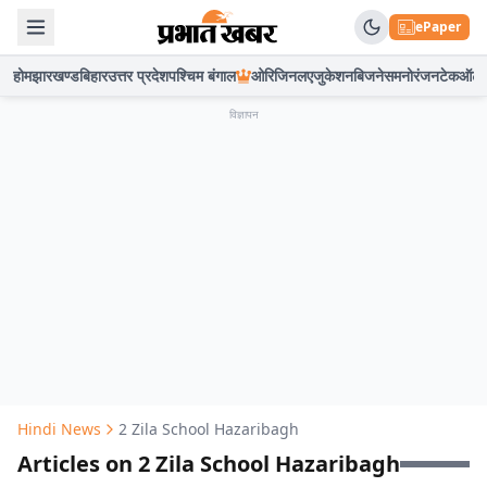
ePaper
होम
झारखण्ड
बिहार
उत्तर प्रदेश
पश्चिम बंगाल
ओरिजिनल
एजुकेशन
बिजनेस
मनोरंजन
टेक
ऑटो
विज्ञापन
Hindi News
2 Zila School Hazaribagh
Articles on 2 Zila School Hazaribagh