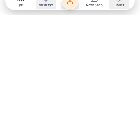
होम
आप का शहर
News Snap
Shorts
Follow us on
X
Download Mobile App
State
›
Jharkhand
›
Hindi News
Gumla News
Bihar News
Dumka News
Delhi News
Ranchi News
Odisha News
Bokaro News