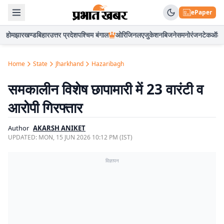
ePaper
होम
झारखण्ड
बिहार
उत्तर प्रदेश
पश्चिम बंगाल
ओरिजिनल
एजुकेशन
बिजनेस
मनोरंजन
टेक
ऑटो
Home
State
Jharkhand
Hazaribagh
समकालीन विशेष छापामारी में 23 वारंटी व
आरोपी गिरफ्तार
Author
AKARSH ANIKET
UPDATED:
MON, 15 JUN 2026 10:12 PM (IST)
विज्ञापन