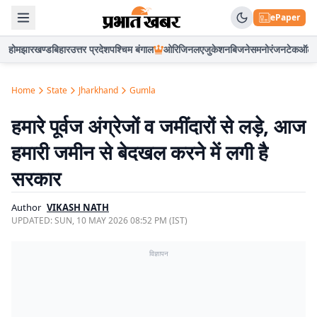
ePaper
होम
झारखण्ड
बिहार
उत्तर प्रदेश
पश्चिम बंगाल
ओरिजिनल
एजुकेशन
बिजनेस
मनोरंजन
टेक
ऑटो
Home
State
Jharkhand
Gumla
हमारे पूर्वज अंग्रेजों व जमींदारों से लड़े, आज
हमारी जमीन से बेदखल करने में लगी है
सरकार
Author
VIKASH NATH
UPDATED:
SUN, 10 MAY 2026 08:52 PM (IST)
विज्ञापन