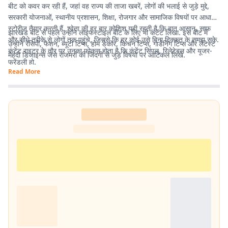
बीट को कवर कर रही हैं, जहां वह राज्य की ताजा खबरें, लोगों की भलाई से जुड़े मुद्दे,
सरकारी योजनाओं, स्थानीय प्रशासन, शिक्षा, रोजगार और सामाजिक विषयों पर आधारित
स्टोरीज तैयार करती हैं. श्वेता की हर बार कोशिश यही रहती है कि बात आसान, साफ
झारखंड बीट से पहले उन्होंने लाइफस्टाइल बीट के लिए भी कंटेंट लिखा. इस बीट में
और सीधे तरीके से लोगों तक पहुंचे, जिससे कि हर कोई उसे बिना दिक्कत के समझ सके.
उन्होंने रेसिपी, फैशन, ब्यूटी टिप्स, होम डेकोर, किचन टिप्स, गार्डनिंग टिप्स और लेटेस्ट
कंटेंट राइटर के तौर पर उनका फोकस होता है कि कंटेंट सिंपल, रिलेटेबल और यूजर-
मेहंदी डिजाइन्स जैसे रोजमर्रा की जिंदगी से जुड़े विषयों पर आर्टिकल लिखे.
फ्रेंडली हो.
Read More