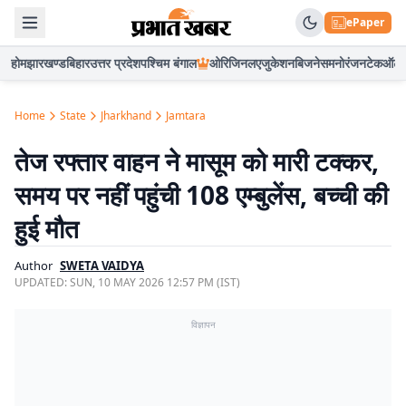
ePaper
होम
झारखण्ड
बिहार
उत्तर प्रदेश
पश्चिम बंगाल
ओरिजिनल
एजुकेशन
बिजनेस
मनोरंजन
टेक
ऑटो
Home
State
Jharkhand
Jamtara
तेज रफ्तार वाहन ने मासूम को मारी टक्कर,
समय पर नहीं पहुंची 108 एम्बुलेंस, बच्ची की
हुई मौत
Author
SWETA VAIDYA
UPDATED:
SUN, 10 MAY 2026 12:57 PM (IST)
विज्ञापन