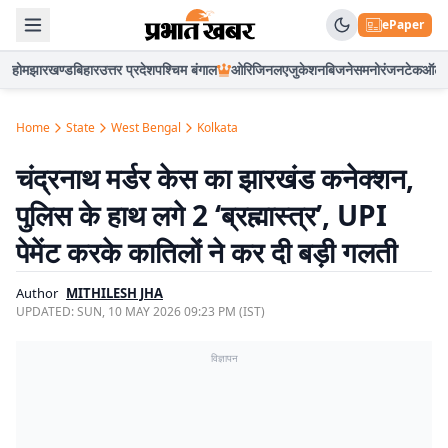
ePaper
होम
झारखण्ड
बिहार
उत्तर प्रदेश
पश्चिम बंगाल
ओरिजिनल
एजुकेशन
बिजनेस
मनोरंजन
टेक
ऑटो
Home
State
West Bengal
Kolkata
चंद्रनाथ मर्डर केस का झारखंड कनेक्शन,
पुलिस के हाथ लगे 2 ‘ब्रह्मास्त्र’, UPI
पेमेंट करके कातिलों ने कर दी बड़ी गलती
Author
MITHILESH JHA
UPDATED:
SUN, 10 MAY 2026 09:23 PM (IST)
विज्ञापन