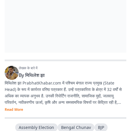
लेखक के बारे में
By
मिथिलेश झा
मिथिलेश झा PrabhatKhabar.com में पश्चिम बंगाल राज्य प्रमुख (State
Head) के रूप में कार्यरत वरिष्ठ पत्रकार हैं. उन्हें पत्रकारिता के क्षेत्र में 32 वर्षों से
अधिक का व्यापक अनुभव है. उनकी रिपोर्टिंग राजनीति, सामाजिक मुद्दों, जलवायु
परिवर्तन, नवीकरणीय ऊर्जा, कृषि और अन्य समसामयिक विषयों पर केंद्रित रही है,
जिससे वे क्षेत्रीय पत्रकारिता में एक विश्वसनीय और प्रामाणिक पत्रकार के रूप में
Read More
स्थापित हुए हैं. अनुभव : पश्चिम बंगाल, झारखंड और बिहार में 3 दशक से अधिक काम
करने का अनुभव है. वर्तमान भूमिका : प्रभात खबर डिजिटल
Assembly Election
Bengal Chunav
BJP
(prabhatkhabar.com) में पश्चिम बंगाल के स्टेट हेड की भूमिका में हैं. वे डिजिटल