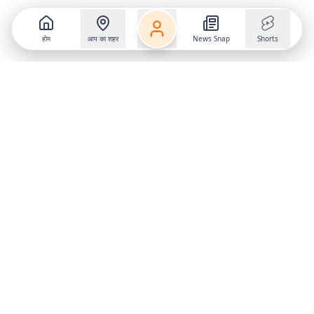
होम
आप का शहर
News Snap
Shorts
Follow us on
X
Download Mobile App
State
›
Jharkhand
›
Hindi News
Gumla News
Bihar News
Dumka News