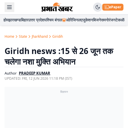
ePaper
होम
झारखण्ड
बिहार
उत्तर प्रदेश
पश्चिम बंगाल
ओरिजिनल
एजुकेशन
बिजनेस
मनोरंजन
टेक
ऑटो
Home
State
Jharkhand
Giridih
Giridh nesws :15 से 26 जून तक
चलेगा नशा मुक्ति अभियान
Author
PRADEEP KUMAR
UPDATED:
FRI, 12 JUN 2026 11:18 PM (IST)
विज्ञापन