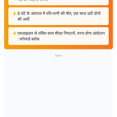
8 घंटे के अंतराल में पति-पत्नी की मौत, एक साथ उठी दोनों
3
की अर्थी
एसआइआर से लंबित काम शीघ्र निपटायें, वरना होगा आंदोलन
4
: फॉरवर्ड ब्लॉक
विज्ञापन