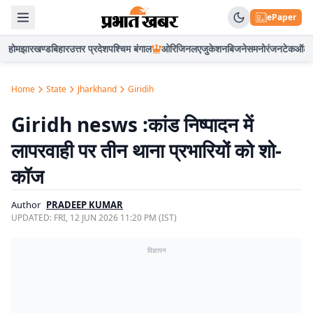
ePaper
होम
झारखण्ड
बिहार
उत्तर प्रदेश
पश्चिम बंगाल
ओरिजिनल
एजुकेशन
बिजनेस
मनोरंजन
टेक
ऑटो
Home
State
Jharkhand
Giridih
Giridh nesws :कांड निष्पादन में
लापरवाही पर तीन थाना प्रभारियों को शो-
कॉज
Author
PRADEEP KUMAR
UPDATED:
FRI, 12 JUN 2026 11:20 PM (IST)
विज्ञापन