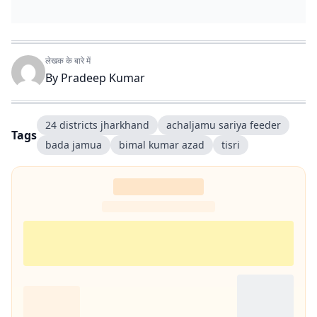
लेखक के बारे में
By
Pradeep Kumar
24 districts jharkhand
achaljamu sariya feeder
Tags
bada jamua
bimal kumar azad
tisri