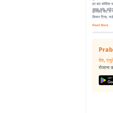
हर बार कोशिश यह
समझ सके. कंटेंट
झारखंड बीट से पह
किचन टिप्स, गार्
Read More
Prab
देश
,
एजु
रोजाना की