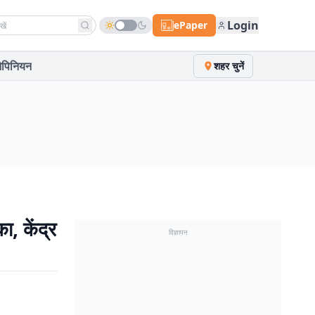
h news
Login
ePaper
पिनियन
शहर चुनें
ा, केंद्र
विज्ञापन