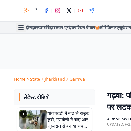
°C
|
|
|
|
--
होम
झारखण्ड
बिहार
उत्तर प्रदेश
पश्चिम बंगाल
ओरिजिनल
एजुकेशन
Home
State
Jharkhand
Garhwa
गढ़वा: प
लेटेस्ट वीडियो
पर लटक
योगापट्टी में बाढ़ से सड़क
डूबी, ग्रामीणों ने चंदा और
Author
SWET
UPDATED:
FRI
श्रमदान से बनाया चचरी