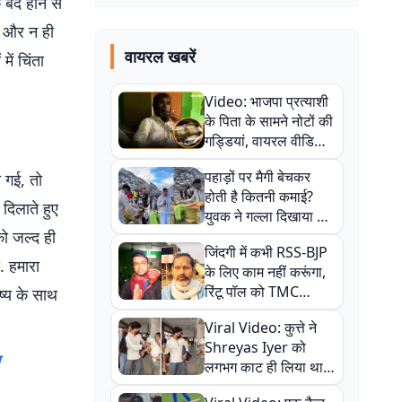
 बंद होने से
ै और न ही
वायरल खबरें
ें चिंता
Video: भाजपा प्रत्याशी
के पिता के सामने नोटों की
गड्डियां, वायरल वीडियो
से राजनीति में उबाल,
पहाड़ों पर मैगी बेचकर
 गई, तो
अजित महतो बोले- TMC
होती है कितनी कमाई?
की गंदी चाल
ा दिलाते हुए
युवक ने गल्ला दिखाया तो
को जल्द ही
नौकरी वालों के खड़े हो गए
जिंदगी में कभी RSS-BJP
कान
. हमारा
के लिए काम नहीं करूंगा,
रिंटू पॉल को TMC
ष्य के साथ
ऑफिस में ले जाकर पीटा,
Viral Video: कुत्ते ने
Video वायरल
Shreyas Iyer को
लगभग काट ही लिया था,
न्यूजीलैंड सीरीज से पहले