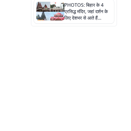
PHOTOS: बिहार के 4
की कहानी, तस्वीरों में देखिए
प्रसिद्ध मंदिर, जहां दर्शन के
लिए देशभर से आते हैं
श्रद्धालु, जानिए इनकी
खासियत