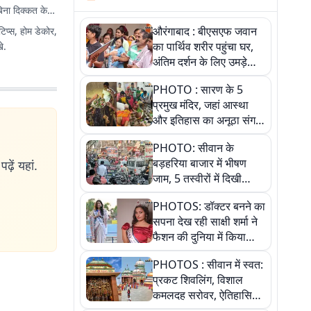
िना दिक्कत के
औरंगाबाद : बीएसएफ जवान
टिप्स, होम डेकोर,
का पार्थिव शरीर पहुंचा घर,
े.
अंतिम दर्शन के लिए उमड़े
लोग
PHOTO : सारण के 5
प्रमुख मंदिर, जहां आस्था
और इतिहास का अनूठा संगम,
तस्वीरों में जानिए
PHOTO: सीवान के
बड़हरिया बाजार में भीषण
ढ़ें यहां.
जाम, 5 तस्वीरों में दिखी
अव्यवस्था
PHOTOS: डॉक्टर बनने का
सपना देख रही साक्षी शर्मा ने
फैशन की दुनिया में किया
कमाल,जानिए बेगूसराय की
PHOTOS : सीवान में स्वत:
बेटी ने कैसे दी अपने सपनों
प्रकट शिवलिंग, विशाल
को उड़ान
कमलदह सरोवर, ऐतिहासिक
महेंद्रनाथ मंदिर और घंटाघर