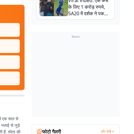
Viral Video: एक कैच
बाल-बाल बचे
के लिए 1 करोड़ रुपये,
SA20 में दर्शक ने पकड़ा
एक हाथ से गजब का कैच
विज्ञापन
में एक साल से
ी भलाई से जुड़े
फोटो गैलरी
हैं. श्वेता की
और देखें