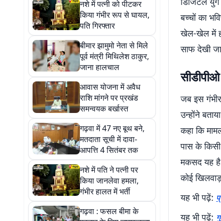
डिजिटल युग मे
नशे में पत्नी को पीटकर
किया गंभीर रूप से घायल,
बच्चों का भव
पति गिरफ्तार
खेल-खेल में 
बीमार झामुमो नेता से मिले
साफ देखी जा
पूर्व मंत्री मिथिलेश ठाकुर,
जाना हालचाल
सीडीपीओ 
आवास योजना में अवैध
राशि मांगने पर प्रखंड
जब इस गंभीर
समन्वयक बर्खास्त
उन्होंने बताया
गढ़वा में 47 नए बूथ बने,
कहा कि मामला 
मतदाता सूची में दावा-
पास के किसी 
आपत्ति 4 सितंबर तक
मकसद यह है क
नशे में पति ने पत्नी पर
कोई खिलवाड़
किया जानलेवा हमला,
गंभीर हालत में भर्ती
यह भी पढ़ें:
प
गढ़वा : फसल बीमा के
यह भी पढ़ें:
ग