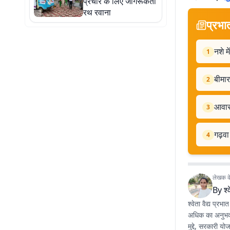
प्रचार के लिए जागरूकता
रथ रवाना
प्रभा
नशे म
1
बीमार
2
आवास 
3
गढ़वा
4
लेखक के 
By
श्
श्वेता वैद्य प्रभ
अधिक का अनुभव है
मुद्दे, सरकारी य