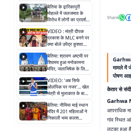
पुल
बेतिया के द्वारिकापुरी
मोहल्ले में जलजमाव के
Share
विरोध में लोगों का प्रदर्शन,
स्थायी समाधान की मांग
VIDEO : मंत्री दीपक
प्रकाश के MLC बनने पर
क्या बोले उपेंद्र कुशवाहा,
सुनिए
बेतिया: श्रावण अष्टमी पर
Garhwa Ne
शिवमय हुआ मनोकामना
मामले में 
मंदिर, जलाभिषेक के लिए
लगी लंबी कतारें
पोषण आहार
VIDEO: 'अब सिर्फ
ओलंपिक पर नजर'... खेल
केतार से संदी
मंत्री से मुलाकात के बाद
जैसमीन लंबोरिया का बड़ा
Garhwa 
बेतिया: नीमिया माई स्थान
बयान
आपराधिक मामल
मंदिर में 201 महिलाओं ने
निकाली भव्य कलश
गांव स्थित आं
शोभायात्रा, शिवलिंग
लटका हुआ है.
प्राण-प्रतिष्ठा महोत्सव