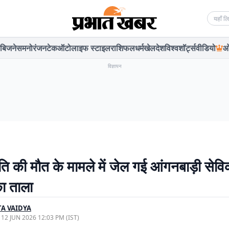
Searc
बिजनेस
मनोरंजन
टेक
ऑटो
लाइफ स्टाइल
राशिफल
धर्म
खेल
देश
विश्व
शॉर्ट्स
वीडियो
ओ
विज्ञापन
ति की मौत के मामले में जेल गई आंगनबाड़ी सेविक
ा ताला
A VAIDYA
, 12 JUN 2026 12:03 PM (IST)