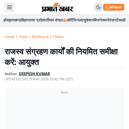
ePaper
होम
झारखण्ड
बिहार
उत्तर प्रदेश
पश्चिम बंगाल
ओरिजिनल
एजुकेशन
बिजनेस
मनोरंजन
टेक
ऑटो
Home
State
Jharkhand
Chatra
राजस्व संग्रहण कार्यों की नियमित समीक्षा
करें: आयुक्त
Author
DEEPESH KUMAR
UPDATED:
SAT, 9 MAY 2026 09:42 PM (IST)
विज्ञापन