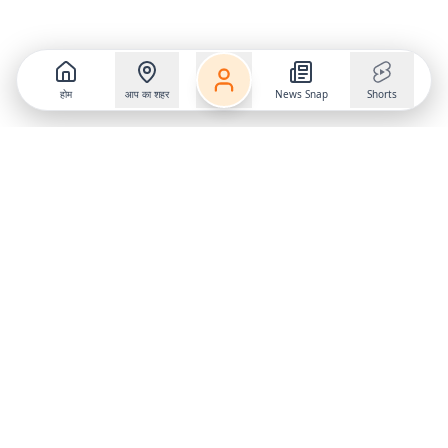
होम
आप का शहर
News Snap
Shorts
Follow us on
X
Download Mobile App
State
›
Jharkhand
›
Hindi News
Gumla News