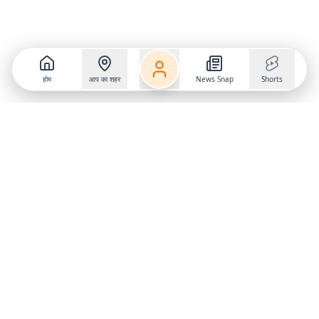
होम
आप का शहर
News Snap
Shorts
Follow us on
X
Download Mobile App
State
›
Jharkhand
›