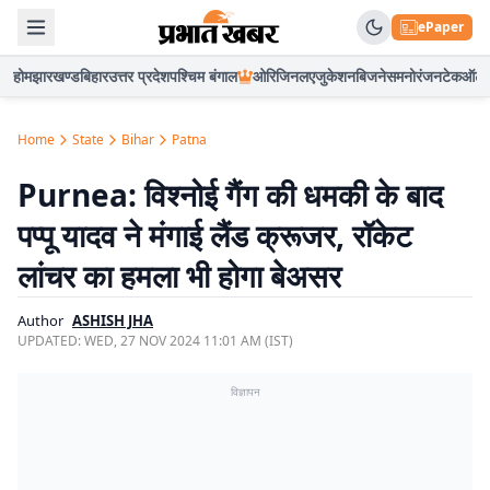
ePaper
होम
झारखण्ड
बिहार
उत्तर प्रदेश
पश्चिम बंगाल
ओरिजिनल
एजुकेशन
बिजनेस
मनोरंजन
टेक
ऑटो
Home
State
Bihar
Patna
Purnea: विश्नोई गैंग की धमकी के बाद
पप्पू यादव ने मंगाई लैंड क्रूजर, रॉकेट
लांचर का हमला भी होगा बेअसर
Author
ASHISH JHA
UPDATED:
WED, 27 NOV 2024 11:01 AM (IST)
विज्ञापन