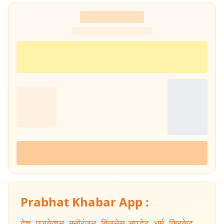
Prabhat Khabar App :
देश
,
एजुकेशन
,
मनोरंजन
,
बिजनेस अपडेट
,
धर्म
,
क्रिकेट
,