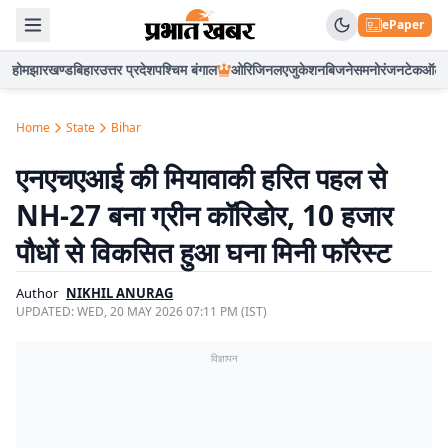
ePaper
होम
झारखण्ड
बिहार
उत्तर प्रदेश
पश्चिम बंगाल
ओरिजिनल
एजुकेशन
बिजनेस
मनोरंजन
टेक
ऑटो
Home
State
Bihar
एनएचएआई की मियावाकी हरित पहल से
NH-27 बना ग्रीन कॉरिडोर, 10 हजार
पौधों से विकसित हुआ घना मिनी फॉरेस्ट
Author
NIKHIL ANURAG
UPDATED:
WED, 20 MAY 2026 07:11 PM (IST)
विज्ञापन