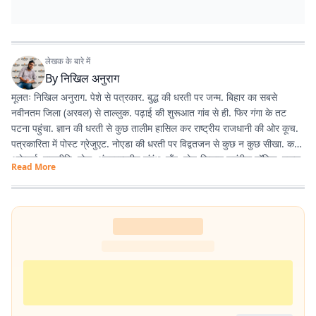
लेखक के बारे में
By
निखिल अनुराग
मूलतः निखिल अनुराग. पेशे से पत्रकार. बुद्ध की धरती पर जन्म. बिहार का सबसे
नवीनतम जिला (अरवल) से ताल्लुक. पढ़ाई की शुरूआत गांव से ही. फिर गंगा के तट
पटना पहुंचा. ज्ञान की धरती से कुछ तालीम हासिल कर राष्ट्रीय राजधानी की ओर कूच.
पत्रकारिता में पोस्ट ग्रेजुएट. नोएडा की धरती पर विद्वतजन से कुछ न कुछ सीखा. करंट
अफ़ेयर्स, राजनीति, खेल, अंतरराष्ट्रीय संबंध, गाँव, खेत-किसान पसंदीदा टॉपिक. स्कूल,
Read More
कॉलेज युनिवर्सिटी में यूथ से गपशप करना एनर्जी का अतिरिक्त स्रोत. साल 2020 में
नोएडा से शुरू हुई इस लेखन यात्रा कलम, डेस्कटॉप, लैपटॉप के की-बोर्ड से होते हुए
स्मार्ट फोन तक पहुंच गयी. ज्यों-ज्यों उम्र बढ़ रही है, सीखने, पढ़ने, लिखने की भूख भी
बढ़ रही है.