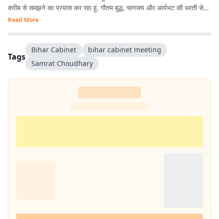
करीब से समझने का प्रयास कर रहा हूं. गौतम बुद्ध, चाणक्य और आर्यभट की धरती से
होने का गर्व है. देश-विदेश की घटनाओं, बिहार की राजनीति, और किस्से-कहानियों में
Read More
विशेष रुचि रखता हूं. डिजिटल मीडिया के नए ट्रेंड्स, टूल्स और नैरेटिव स्टाइल्स के
साथ प्रयोग करना पसंद है.
Bihar Cabinet
bihar cabinet meeting
Tags
Samrat Choudhary