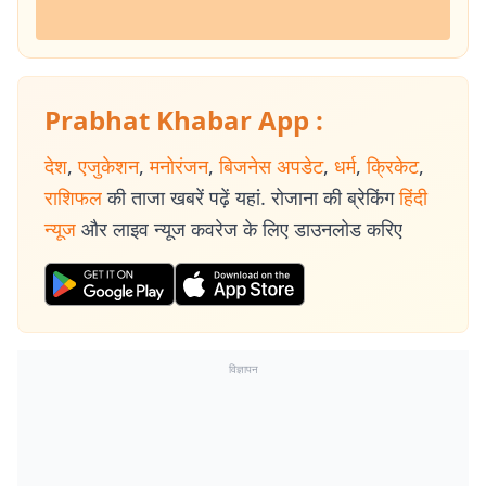
Prabhat Khabar App :
देश
,
एजुकेशन
,
मनोरंजन
,
बिजनेस अपडेट
,
धर्म
,
क्रिकेट
,
राशिफल
की ताजा खबरें पढ़ें यहां. रोजाना की ब्रेकिंग
हिंदी
न्यूज
और लाइव न्यूज कवरेज के लिए डाउनलोड करिए
विज्ञापन