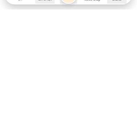
Follow us on
X
Download Mobile App
State
›
Jharkhand
›
Hindi News
Gumla News
Bihar News
Dumka News
Delhi News
Ranchi News
Odisha News
Bokaro News
Gujarat News
Garhwa News