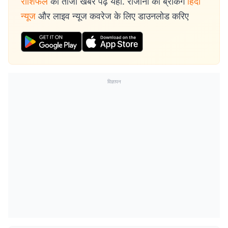
राशिफल
की ताजा खबरें पढ़ें यहां. रोजाना की ब्रेकिंग
हिंदी
न्यूज
और लाइव न्यूज कवरेज के लिए डाउनलोड करिए
विज्ञापन