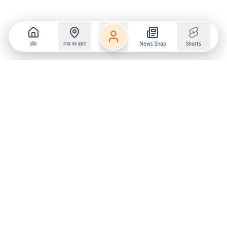
होम
आप का शहर
News Snap
Shorts
Follow us on
X
Download Mobile App
State
›
Jharkhand
›
Hindi News
Gumla News