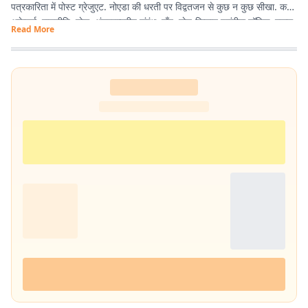
पत्रकारिता में पोस्ट ग्रेजुएट. नोएडा की धरती पर विद्वतजन से कुछ न कुछ सीखा. करंट
अफ़ेयर्स, राजनीति, खेल, अंतरराष्ट्रीय संबंध, गाँव, खेत-किसान पसंदीदा टॉपिक. स्कूल,
Read More
कॉलेज युनिवर्सिटी में यूथ से गपशप करना एनर्जी का अतिरिक्त स्रोत. साल 2020 में
नोएडा से शुरू हुई इस लेखन यात्रा कलम, डेस्कटॉप, लैपटॉप के की-बोर्ड से होते हुए
स्मार्ट फोन तक पहुंच गयी. ज्यों-ज्यों उम्र बढ़ रही है, सीखने, पढ़ने, लिखने की भूख भी
बढ़ रही है.