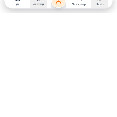
होम
आप का शहर
News Snap
Shorts
Follow us on
X
Download Mobile App
State
›
Jharkhand
›
Hindi News
Gumla News
Bihar News
Dumka News
Delhi News
Ranchi News
Odisha News
Bokaro News