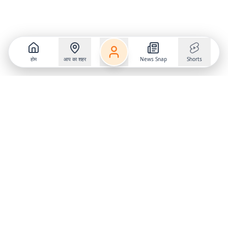
होम
आप का शहर
News Snap
Shorts
Follow us on
X
Download Mobile App
State
›
Jharkhand
›