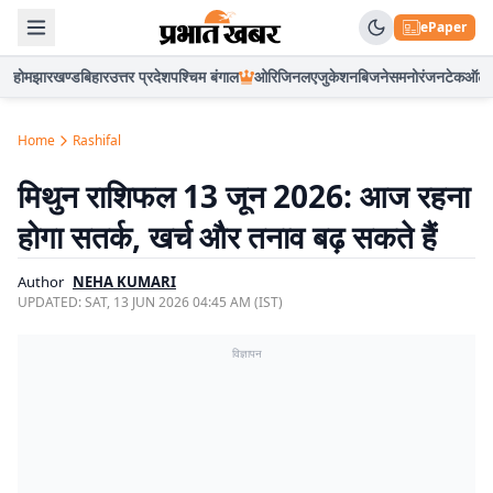
ePaper
होम
झारखण्ड
बिहार
उत्तर प्रदेश
पश्चिम बंगाल
ओरिजिनल
एजुकेशन
बिजनेस
मनोरंजन
टेक
ऑटो
Home
Rashifal
मिथुन राशिफल 13 जून 2026: आज रहना
होगा सतर्क, खर्च और तनाव बढ़ सकते हैं
Author
NEHA KUMARI
UPDATED:
SAT, 13 JUN 2026 04:45 AM (IST)
विज्ञापन