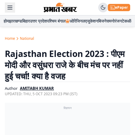
ePaper
होम
झारखण्ड
बिहार
उत्तर प्रदेश
पश्चिम बंगाल
ओरिजिनल
एजुकेशन
बिजनेस
मनोरंजन
टेक
ऑटो
Home
National
Rajasthan Election 2023 : पीएम
मोदी और वसुंधरा राजे के बीच मंच पर नहीं
हुई चर्चा! क्या है वजह
Author
AMITABH KUMAR
UPDATED:
THU, 5 OCT 2023 09:23 PM (IST)
विज्ञापन