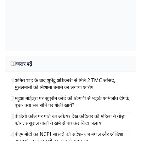
जरूर पढ़ें
1
अमित शाह के बाद शुभेंदु अधिकारी से मिले 2 TMC सांसद,
मुसलमानों को निशाना बनाने का लगाया आरोप
2
महुआ मोईत्रा पर सुप्रीम कोर्ट की टिप्पणी से भड़के अभिजीत दीपके,
पूछा- क्या सब सीने पर गोली खायें?
3
वीडियो कॉल पर पति का अफेयर देख कटिहार की महिला ने तोड़ा
फोन, ससुराल वालों ने खंभे से बांधकर जिंदा जलाया
4
पीएम मोदी का NCPI सांसदों को संदेश- जब बंगाल और ओडिशा
समृद्ध थे, तब भारत भी हर तरह से समृद्ध था