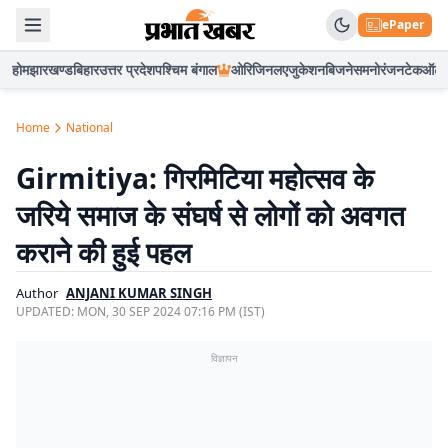
ePaper
होम
झारखण्ड
बिहार
उत्तर प्रदेश
पश्चिम बंगाल
ओरिजिनल
एजुकेशन
बिजनेस
मनोरंजन
टेक
ऑटो
Home
National
Girmitiya: गिरमिटिया महोत्सव के
जरिये समाज के संघर्ष से लोगों को अवगत
कराने की हुई पहल
Author
ANJANI KUMAR SINGH
UPDATED:
MON, 30 SEP 2024 07:16 PM (IST)
विज्ञापन