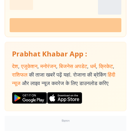
Prabhat Khabar App :
देश
,
एजुकेशन
,
मनोरंजन
,
बिजनेस अपडेट
,
धर्म
,
क्रिकेट
,
राशिफल
की ताजा खबरें पढ़ें यहां. रोजाना की ब्रेकिंग
हिंदी
न्यूज
और लाइव न्यूज कवरेज के लिए डाउनलोड करिए
विज्ञापन