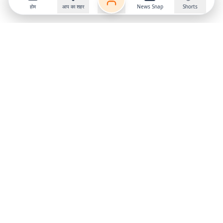
होम
आप का शहर
News Snap
Shorts
Follow us on
X
Download Mobile App
State
›
Jharkhand
›
Hindi News
Gumla News
Bihar News
Dumka News
Delhi News
Ranchi News
Odisha News
Bokaro News