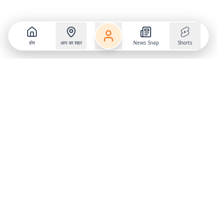
होम
आप का शहर
News Snap
Shorts
Follow us on
X
Download Mobile App
State
›
Jharkhand
›
Hindi News
Gumla News