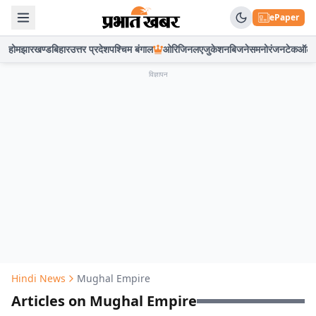
ePaper
होम
झारखण्ड
बिहार
उत्तर प्रदेश
पश्चिम बंगाल
ओरिजिनल
एजुकेशन
बिजनेस
मनोरंजन
टेक
ऑटो
विज्ञापन
Hindi News
Mughal Empire
Articles on Mughal Empire