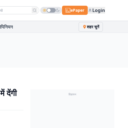
h news
Login
ePaper
पिनियन
शहर चुनें
ं देंगी
विज्ञापन