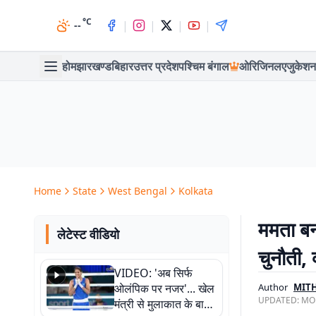
°C
|
|
|
|
--
होम
झारखण्ड
बिहार
उत्तर प्रदेश
पश्चिम बंगाल
ओरिजिनल
एजुकेशन
Home
State
West Bengal
Kolkata
ममता बनर
लेटेस्ट वीडियो
चुनौती, 
VIDEO: 'अब सिर्फ
ओलंपिक पर नजर'... खेल
Author
MITH
UPDATED:
MON
मंत्री से मुलाकात के बाद