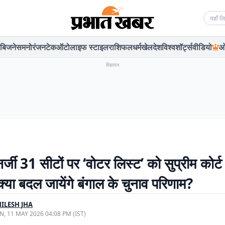
Searc
बिजनेस
मनोरंजन
टेक
ऑटो
लाइफ स्टाइल
राशिफल
धर्म
खेल
देश
विश्व
शॉर्ट्स
वीडियो
ओ
विज्ञापन
्जी 31 सीटों पर ‘वोटर लिस्ट’ को सुप्रीम कोर्ट मे
क्या बदल जायेंगे बंगाल के चुनाव परिणाम?
ILESH JHA
, 11 MAY 2026 04:08 PM (IST)