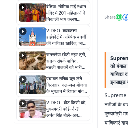
जैसमीन लंबोरिया का बड़ा
बेतिया: नीमिया माई स्थान
बयान
मंदिर में 201 महिलाओं ने
Share
निकाली भव्य कलश
शोभायात्रा, शिवलिंग
VIDEO: कलकत्ता
प्राण-प्रतिष्ठा महोत्सव
हाईकोर्ट में अभिषेक बनर्जी
शुरू
की याचिका खारिज, जानें
क्या है पूरा मामला
सनसरैया छोटी नहर टूटी,
Supreme
सड़क संपर्क बाधित,
को बंगाल 
मछली पालकों को भारी
नुकसान
याचिका दा
पंचायत सचिव घूस लेते
इनसाइड स
गिरफ्तार, नल-जल योजना
के भुगतान में रिश्वत मांगना
Supreme Co
पड़ा भारी
VIDEO : वोट किसी को,
नतीजों के बा
मुख्यमंत्री कोई और?
मुख्यमंत्री 
अनंत सिंह बोले- अब
जनता हर चुनाव में देगी
याचिकाएं दा
जवाब