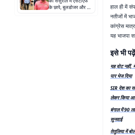
की ससुराल में एसटीएफ
हाल ही में स
के छापे, बुलडोजर और बम
निरोधक दस्ते के साथ की
नतीजों में भ
खुदाई
कांग्रेस मात
यह भाजपा सर
इसे भी पढ़े
यह वोट नहीं, म
पार भेज दिया
SIR देश का सब
लेकर किया आ
बंगाल में 90 ल
सुनवाई
तेतुलिया में ब