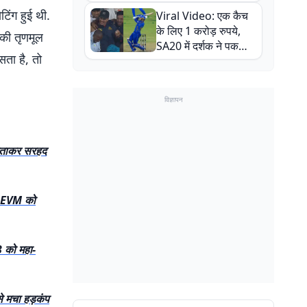
न्यूजीलैंड सीरीज से पहले
टिंग हुई थी.
Viral Video: एक कैच
बाल-बाल बचे
के लिए 1 करोड़ रुपये,
 की तृणमूल
SA20 में दर्शक ने पकड़ा
सता है, तो
एक हाथ से गजब का कैच
विज्ञापन
ी’ बताकर सरहद
ी, EVM को
13 को महा-
से मचा हड़कंप