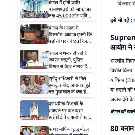
बंगाल में होगी जाति
विस्तार 
प्रमाणपत्रों की जांच, अब
तक 45,000 लोग संदिग्ध
इसे भी पढ़ें :
सूची में
बंगाल के मालदा में
विस्फोट, आवाज़ इतनी कि
Suprem
पड़ोसी घर की छत हिल
आयोग ने 
गई, 7 लोग झुलसे
बंगाल में थम नहीं रही है
जबरन वसूली, पुलिस
भारतीय निर्
विभाग से बेहद नाराज हैं
विरोध किया. 
दिलीप घोष
शुभेंदु अधिकारी से मिले
याचिका (Ele
हुमायूं कबीर, अचानक हुई
या हटाने की 
इस मुलाकात के क्या हैं
कारण
जवाब देने के 
प्राथमिक शिक्षकों के
तबादले पर कलकत्ता
बंगाल की खबरें
हाईकोर्ट ने लगायी रोक,
जानें नयी एसओपी पर कब
80 बनाम 
पत्थर माफिया टुलू मंडल
होगी सुनवाई