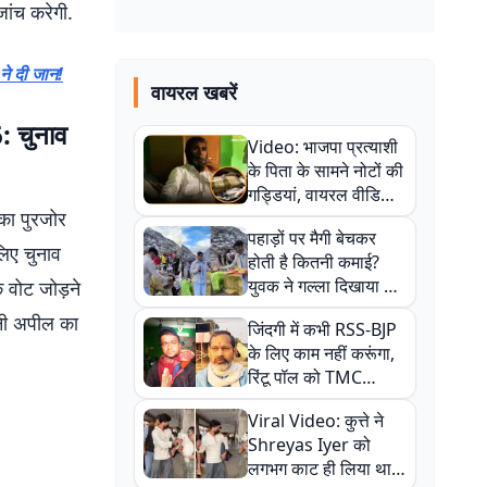
जांच करेगी.
 ने दी जान!
वायरल खबरें
 चुनाव
Video: भाजपा प्रत्याशी
के पिता के सामने नोटों की
गड्डियां, वायरल वीडियो
का पुरजोर
से राजनीति में उबाल,
पहाड़ों पर मैगी बेचकर
अजित महतो बोले- TMC
लिए चुनाव
होती है कितनी कमाई?
की गंदी चाल
युवक ने गल्ला दिखाया तो
ि वोट जोड़ने
नौकरी वालों के खड़े हो गए
ूनी अपील का
जिंदगी में कभी RSS-BJP
कान
के लिए काम नहीं करूंगा,
रिंटू पॉल को TMC
ऑफिस में ले जाकर पीटा,
Viral Video: कुत्ते ने
Video वायरल
Shreyas Iyer को
लगभग काट ही लिया था,