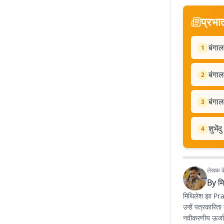
प्रभा
बंगाल
1
बंगाल
2
बंगाल
3
शुभें
4
लेखक के 
By
म
मिथिलेश झा Prab
उन्हें पत्रकारिता
नवीकरणीय ऊर्जा,