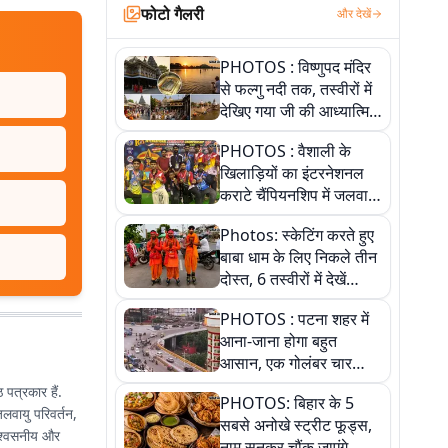
फोटो गैलरी
और देखें
PHOTOS : विष्णुपद मंदिर
से फल्गु नदी तक, तस्वीरों में
देखिए गया जी की आध्यात्मिक
पहचान
PHOTOS : वैशाली के
खिलाड़ियों का इंटरनेशनल
कराटे चैंपियनशिप में जलवा,
जीते 9 पदक, पांच तस्वीर से
Photos: स्केटिंग करते हुए
देखिए पूरा खेल
बाबा धाम के लिए निकले तीन
दोस्त, 6 तस्वीरों में देखें
आस्था और जुनून की कहानी
PHOTOS : पटना शहर में
आना-जाना होगा बहुत
आसान, एक गोलंबर चार
फ्लाईओवर को जोड़ेगा
पत्रकार हैं.
PHOTOS: बिहार के 5
 जलवायु परिवर्तन,
सबसे अनोखे स्ट्रीट फूड्स,
विश्वसनीय और
नाम सुनकर चौंक जाएंगे