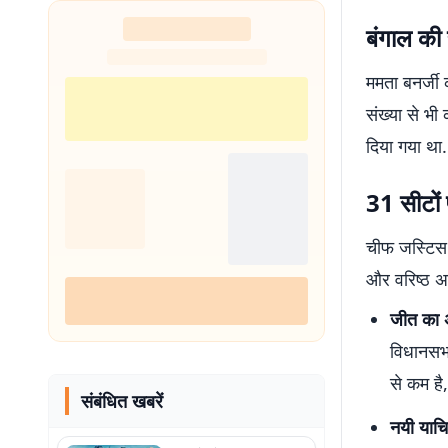
बंगाल की 
ममता बनर्जी
संख्या से भी
दिया गया था
31 सीटों 
चीफ जस्टिस स
और वरिष्ठ अध
जीत का 
विधानसभा 
से कम है
संबंधित खबरें
नयी याचि