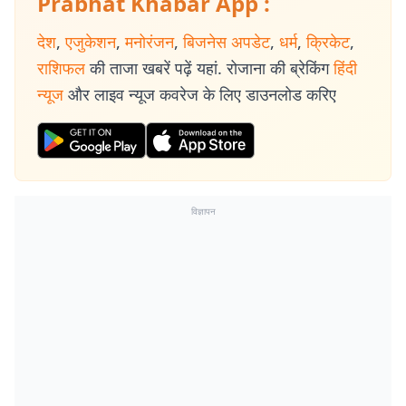
Prabhat Khabar App :
देश
,
एजुकेशन
,
मनोरंजन
,
बिजनेस अपडेट
,
धर्म
,
क्रिकेट
,
राशिफल
की ताजा खबरें पढ़ें यहां. रोजाना की ब्रेकिंग
हिंदी
न्यूज
और लाइव न्यूज कवरेज के लिए डाउनलोड करिए
विज्ञापन