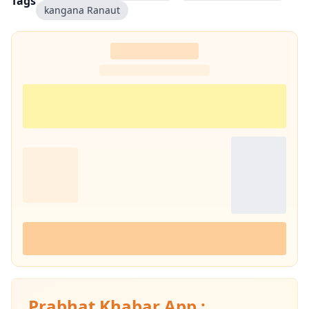
Tags
kangana Ranaut
Prabhat Khabar App :