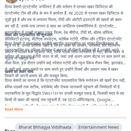
दिव्या केशरी एंटरटेनमेंट जर्नलिस्ट हैं और वर्तमान में प्रभात खबर डिजिटल की
एंटरटेनमेंट टीम की लीड के रूप में कार्यरत हैं. वह 2020 से प्रभात खबर डिजिटल से
जुड़ी हुई हैं और तब से लगातार फिल्म, टीवी और ओटीटी इंडस्ट्री की खबरों को कवर
कर रही हैं. उनके पास लगभग 8 साल का जर्नलिज्म एक्सपीरियंस है. एंटरटेनमेंट
पत्रकारिता में उनकी मजबूत पकड़ फिल्म, वेब सीरीज, टीवी शो, बॉक्स ऑफिस,
शिक्षा और पत्रकारिता की शुरुआत
सेलिब्रिटी इंटरव्यू, बीटीएस अपडेट्स, थ्रोबैक स्टोरी, गॉसिप और ट्रेंडिंग एंटरटेनमेंट
दिव्या केशरी ने माखनलाल चतुर्वेदी राष्ट्रीय पत्रकारिता एवं संचार विश्वविद्यालय से
न्यूज पर है. उनकी कोशिश रहती है कि हर खबर को आसान, भरोसेमंद और दिलचस्प
एडवरटाइजिंग एंड पब्लिक रिलेशंस में मास्टर्स की डिग्री हासिल की है. उन्होंने अपने
अंदाज में पाठकों तक पहुंचाया जाए, ताकि पाठक सिर्फ जानकारी ही नहीं, बल्कि खबर से
करियर की शुरुआत ईटीवी भारत से की, जहां उन्हें अलग-अलग बीट्स पर काम करने का
जुड़ाव भी महसूस करें.
मौका मिला. इस दौरान उन्होंने कई स्पेशल स्टोरी और न्यूज पैकेज तैयार किए. झारखंड
से जुड़ी कई अहम खबरों पर काम करते हुए उन्होंने रिसर्च और आसान भाषा में खबर
खबरों को लेकर सोच
लिखने की अपनी क्षमता को और मजबूत किया.
दिव्या केशरी का मानना है कि एंटरटेनमेंट पत्रकारिता सिर्फ मनोरंजन की खबरें देना नहीं,
बल्कि पाठकों तक सटीक, भरोसेमंद और रोचक जानकारी पहुंचाने की जिम्मेदारी भी है.
पत्रकारिता के मूल सिद्धांत 5Ws+1H पर उनकी मजबूत पकड़ है, जिसकी मदद से वह
किसी भी खबर की गहराई तक पहुंचती हैं. वह SEO-ऑप्टिमाइज्ड, Google
Discover फ्रेंडली और सरल भाषा में कंटेंट तैयार करती हैं, ताकि पाठकों को सही
Read More
जानकारी आसानी से मिले और उनका पढ़ने का अनुभव बेहतर हो.
Bharat Bhhagya Viddhaata
Entertainment News