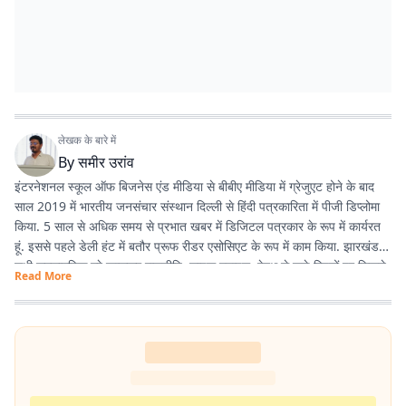
लेखक के बारे में
By
समीर उरांव
इंटरनेशनल स्कूल ऑफ बिजनेस एंड मीडिया से बीबीए मीडिया में ग्रेजुएट होने के बाद
साल 2019 में भारतीय जनसंचार संस्थान दिल्ली से हिंदी पत्रकारिता में पीजी डिप्लोमा
किया. 5 साल से अधिक समय से प्रभात खबर में डिजिटल पत्रकार के रूप में कार्यरत
हूं. इससे पहले डेली हंट में बतौर प्रूफ रीडर एसोसिएट के रूप में काम किया. झारखंड के
सभी समसामयिक मुद्दे खासकर राजनीति, लाइफ स्टाइल, हेल्थ से जुड़े विषयों पर लिखने
Read More
और पढ़ने में गहरी रुचि है. तीन साल से अधिक समय से झारखंड डेस्क पर काम कर रहा
हूं. फिर लंबे समय तक लाइफ स्टाइल के क्षेत्र में भी काम किया हूं. इसके अलावा स्पोर्ट्स
में भी गहरी रुचि है.