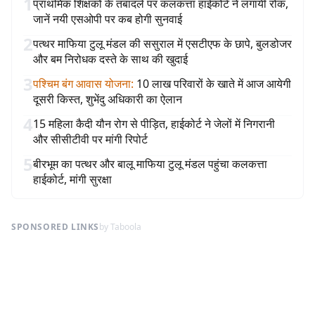
1
प्राथमिक शिक्षकों के तबादले पर कलकत्ता हाईकोर्ट ने लगायी रोक,
जानें नयी एसओपी पर कब होगी सुनवाई
2
पत्थर माफिया टुलू मंडल की ससुराल में एसटीएफ के छापे, बुलडोजर
और बम निरोधक दस्ते के साथ की खुदाई
3
पश्चिम बंग आवास योजना
:
10 लाख परिवारों के खाते में आज आयेगी
दूसरी किस्त, शुभेंदु अधिकारी का ऐलान
4
15 महिला कैदी यौन रोग से पीड़ित, हाईकोर्ट ने जेलों में निगरानी
और सीसीटीवी पर मांगी रिपोर्ट
5
बीरभूम का पत्थर और बालू माफिया टुलू मंडल पहुंचा कलकत्ता
हाईकोर्ट, मांगी सुरक्षा
SPONSORED LINKS
by Taboola