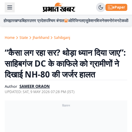
ePaper
होम
झारखण्ड
बिहार
उत्तर प्रदेश
पश्चिम बंगाल
ओरिजिनल
एजुकेशन
बिजनेस
मनोरंजन
टेक
ऑटो
Home
State
Jharkhand
Sahibganj
“कैसा लग रहा सर? थोड़ा ध्यान दिया जाए”:
साहिबगंज DC के काफिले को ग्रामीणों ने
दिखाई NH-80 की जर्जर हालत
Author
SAMEER ORAON
UPDATED:
SAT, 9 MAY 2026 07:28 PM (IST)
विज्ञापन