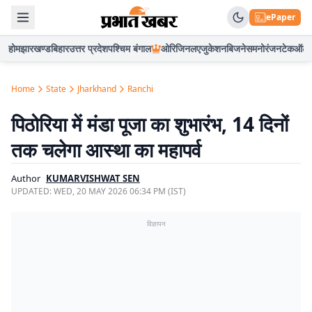
ePaper
होम
झारखण्ड
बिहार
उत्तर प्रदेश
पश्चिम बंगाल
ओरिजिनल
एजुकेशन
बिजनेस
मनोरंजन
टेक
ऑटो
Home
State
Jharkhand
Ranchi
पिठोरिया में मंडा पूजा का शुभारंभ, 14 दिनों
तक चलेगा आस्था का महापर्व
Author
KUMARVISHWAT SEN
UPDATED:
WED, 20 MAY 2026 06:34 PM (IST)
विज्ञापन